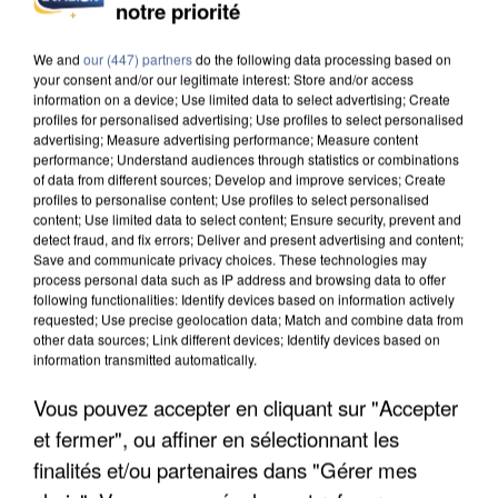
INCENDIES : L’ÎLE-DE-FRANCE LANCE UN ÉLAN
notre priorité
DE SOLIDARITÉ AVEC LES...
We and
our (447) partners
do the following data processing based on
your consent and/or our legitimate interest: Store and/or access
information on a device; Use limited data to select advertising; Create
profiles for personalised advertising; Use profiles to select personalised
advertising; Measure advertising performance; Measure content
performance; Understand audiences through statistics or combinations
of data from different sources; Develop and improve services; Create
profiles to personalise content; Use profiles to select personalised
content; Use limited data to select content; Ensure security, prevent and
detect fraud, and fix errors; Deliver and present advertising and content;
Save and communicate privacy choices. These technologies may
process personal data such as IP address and browsing data to offer
following functionalities: Identify devices based on information actively
requested; Use precise geolocation data; Match and combine data from
other data sources; Link different devices; Identify devices based on
information transmitted automatically.
Vous pouvez accepter en cliquant sur "Accepter
APRÈS TOUTES CES CANICULES, LES REFUGES
et fermer", ou affiner en sélectionnant les
DE FAUNE SAUVAGE SONT...
finalités et/ou partenaires dans "Gérer mes