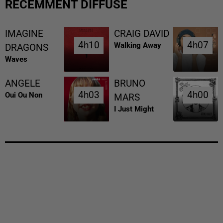
RÉCEMMENT DIFFUSÉ
IMAGINE
CRAIG DAVID
4h10
4h10
4h07
4h07
Walking Away
DRAGONS
Waves
ANGELE
BRUNO
4h03
4h03
4h00
4h00
Oui Ou Non
MARS
I Just Might