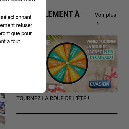
ACTUELLEMENT À
Voir plus
 sélectionnant
GAGNER
lement refuser
eront que pour
nt à tout
TOURNEZ LA ROUE DE L'ÉTÉ !