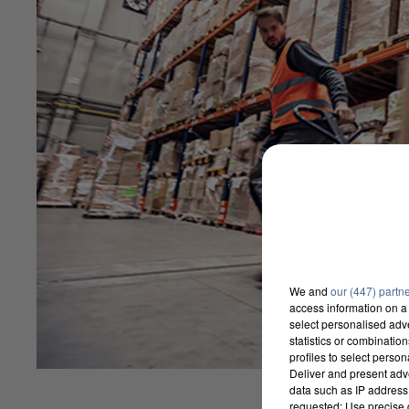
We and
our (447) partn
access information on a 
select personalised ad
statistics or combinatio
profiles to select person
Deliver and present adv
data such as IP address 
requested; Use precise g