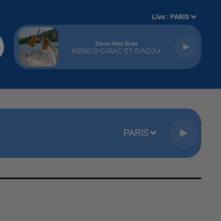
Live :
PARIS
Dans Mes Bras
KENDJI GIRAC ET DADJU
PARIS