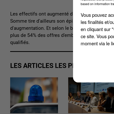
based on information tra
Les effectifs ont augmenté de 11,5% le mois de
Vous pouvez acce
Somme tire d'ailleurs son épingle du jeu car la
les finalités et
d'augmentation. Et selon le baromètre Prism'Emplo
en cliquant sur 
plus de 54% des offres d'embauche en intérim. E
ce site. Vous po
qualifiés.
moment via le li
LES ARTICLES LES PLUS VUS