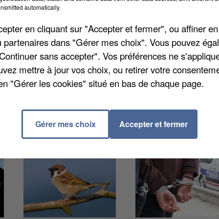
nsmitted automatically.
rnier dans le département par rapport à mai 2016. La
pter en cliquant sur "Accepter et fermer", ou affiner en
 moyenne pour les Hauts-de-France se limite à 1,8%
/ou partenaires dans "Gérer mes choix". Vous pouvez éga
i publié aujourd'hui, l'industrie a fourni à elle seule
"Continuer sans accepter". Vos préférences ne s'appliqu
t elle recherchait essentiellement des ouvriers non-
uvez mettre à jour vos choix, ou retirer votre consenteme
en "Gérer les cookies" situé en bas de chaque page.
Gérer mes choix
Accepter et fermer