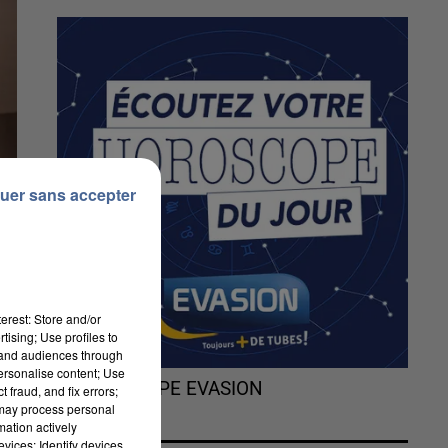
uer sans accepter
erest: Store and/or
tising; Use profiles to
tand audiences through
personalise content; Use
L'HOROSCOPE EVASION
 fraud, and fix errors;
 may process personal
mation actively
vices; Identify devices