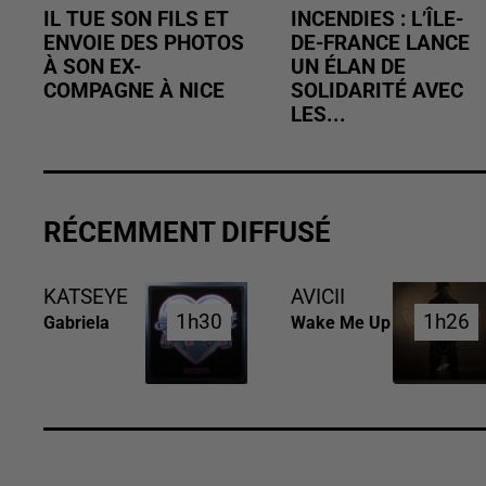
IL TUE SON FILS ET
INCENDIES : L’ÎLE-
ENVOIE DES PHOTOS
DE-FRANCE LANCE
À SON EX-
UN ÉLAN DE
COMPAGNE À NICE
SOLIDARITÉ AVEC
LES...
RÉCEMMENT DIFFUSÉ
KATSEYE
AVICII
1h30
1h30
1h26
1h26
Gabriela
Wake Me Up