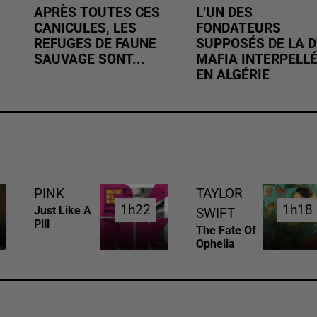
APRÈS TOUTES CES
L’UN DES
CANICULES, LES
FONDATEURS
REFUGES DE FAUNE
SUPPOSÉS DE LA D
SAUVAGE SONT...
MAFIA INTERPELL
EN ALGÉRIE
PINK
TAYLOR
1h22
1h22
1h18
1h18
Just Like A
SWIFT
Pill
The Fate Of
Ophelia