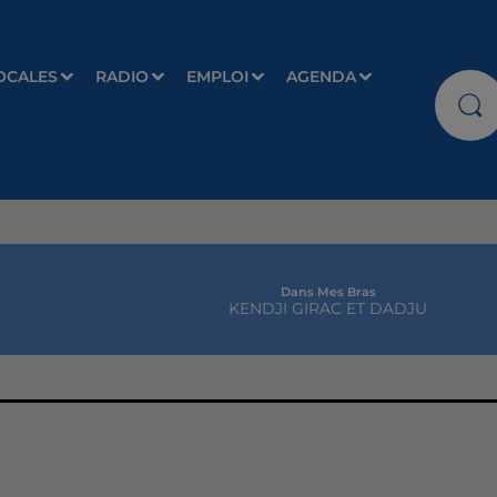
OCALES
RADIO
EMPLOI
AGENDA
Dans Mes Bras
KENDJI GIRAC ET DADJU