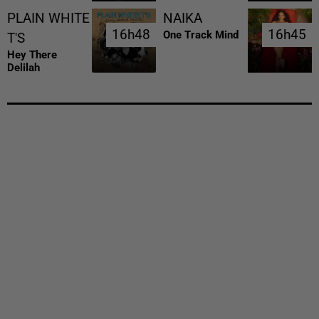
PLAIN WHITE
NAIKA
16h48
16h48
16h45
16h45
One Track Mind
T'S
Hey There
Delilah