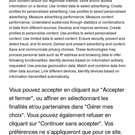
your consent and/or our legitimate interest: Store and/or access
information on a device; Use limited data to select advertising; Create
profiles for personalised advertising; Use profiles to select personalised
advertising; Measure advertising performance; Measure content
performance; Understand audiences through statistics or combinations
of data from different sources; Develop and improve services; Create
profiles to personalise content; Use profiles to select personalised
content; Use limited data to select content; Ensure security, prevent and
detect fraud, and fix errors; Deliver and present advertising and content;
Save and communicate privacy choices. These technologies may
process personal data such as IP address and browsing data to offer
following functionalities: Identify devices based on information actively
requested; Use precise geolocation data; Match and combine data from
other data sources; Link different devices; Identify devices based on
UNE TOURISTE DE L’OISE EMPORTÉE PAR UNE
information transmitted automatically.
COULÉE DE BOUE EN HAUTE-SAVOIE
Vous pouvez accepter en cliquant sur "Accepter
et fermer", ou affiner en sélectionnant les
finalités et/ou partenaires dans "Gérer mes
choix". Vous pouvez également refuser en
cliquant sur "Continuer sans accepter". Vos
préférences ne s'appliqueront que pour ce site.