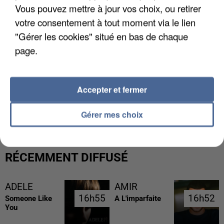
Vous pouvez mettre à jour vos choix, ou retirer
votre consentement à tout moment via le lien
"Gérer les cookies" situé en bas de chaque
page.
Accepter et fermer
LES DONNÉES DE 300 000 CLIENTS DÉROBÉES À
INTERMARCHÉ APRÈS UNE...
Gérer mes choix
RÉCEMMENT DIFFUSÉ
ADELE
AMIR
16h55
16h55
16h52
16h52
Someone Like
A L'imparfaite
You