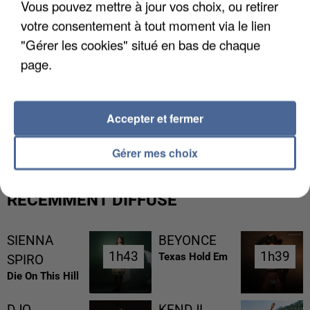
Vous pouvez mettre à jour vos choix, ou retirer
votre consentement à tout moment via le lien
"Gérer les cookies" situé en bas de chaque
page.
L’UN DES FONDATEURS SUPPOSÉS DE LA DZ
Accepter et fermer
MAFIA INTERPELLÉ EN ALGÉRIE
Gérer mes choix
RÉCEMMENT DIFFUSÉ
SIENNA
BEYONCE
1h43
1h43
1h39
1h39
Texas Hold Em
SPIRO
Die On This Hill
DJO
KENDJI