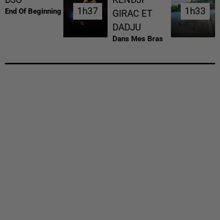
1h37
1h37
1h33
1h33
End Of Beginning
GIRAC ET
DADJU
Dans Mes Bras