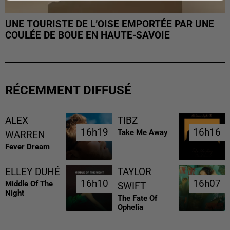
UNE TOURISTE DE L’OISE EMPORTÉE PAR UNE
COULÉE DE BOUE EN HAUTE-SAVOIE
RÉCEMMENT DIFFUSÉ
ALEX
TIBZ
16h19
16h19
16h16
16h16
Take Me Away
WARREN
Fever Dream
ELLEY DUHÉ
TAYLOR
16h10
16h10
16h07
16h07
Middle Of The
SWIFT
Night
The Fate Of
Ophelia