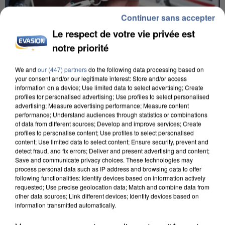
Continuer sans accepter
Le respect de votre vie privée est
notre priorité
We and
our (447) partners
do the following data processing based on
your consent and/or our legitimate interest: Store and/or access
L’UN DES FONDATEURS SUPPOSÉS DE LA DZ
information on a device; Use limited data to select advertising; Create
profiles for personalised advertising; Use profiles to select personalised
MAFIA INTERPELLÉ EN ALGÉRIE
advertising; Measure advertising performance; Measure content
performance; Understand audiences through statistics or combinations
of data from different sources; Develop and improve services; Create
profiles to personalise content; Use profiles to select personalised
content; Use limited data to select content; Ensure security, prevent and
detect fraud, and fix errors; Deliver and present advertising and content;
Save and communicate privacy choices. These technologies may
process personal data such as IP address and browsing data to offer
following functionalities: Identify devices based on information actively
requested; Use precise geolocation data; Match and combine data from
other data sources; Link different devices; Identify devices based on
information transmitted automatically.