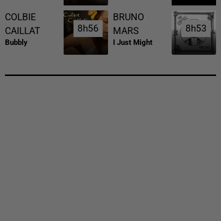
COLBIE
BRUNO
8h56
8h56
8h53
8h53
CAILLAT
MARS
Bubbly
I Just Might