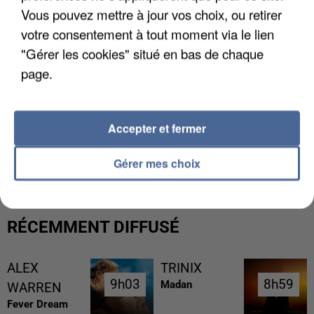
Vous pouvez mettre à jour vos choix, ou retirer
votre consentement à tout moment via le lien
"Gérer les cookies" situé en bas de chaque
page.
Accepter et fermer
L’UN DES FONDATEURS SUPPOSÉS DE LA DZ
MAFIA INTERPELLÉ EN ALGÉRIE
Gérer mes choix
RÉCEMMENT DIFFUSÉ
ALEX
TRINIX
9h03
9h03
8h59
8h59
Madan
WARREN
Fever Dream