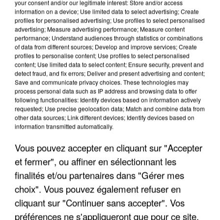
your consent and/or our legitimate interest: Store and/or access
information on a device; Use limited data to select advertising; Create
profiles for personalised advertising; Use profiles to select personalised
advertising; Measure advertising performance; Measure content
performance; Understand audiences through statistics or combinations
of data from different sources; Develop and improve services; Create
profiles to personalise content; Use profiles to select personalised
content; Use limited data to select content; Ensure security, prevent and
detect fraud, and fix errors; Deliver and present advertising and content;
Save and communicate privacy choices. These technologies may
process personal data such as IP address and browsing data to offer
following functionalities: Identify devices based on information actively
requested; Use precise geolocation data; Match and combine data from
other data sources; Link different devices; Identify devices based on
APRÈS TOUTES CES CANICULES, LES REFUGES
information transmitted automatically.
DE FAUNE SAUVAGE SONT...
Vous pouvez accepter en cliquant sur "Accepter
et fermer", ou affiner en sélectionnant les
finalités et/ou partenaires dans "Gérer mes
choix". Vous pouvez également refuser en
cliquant sur "Continuer sans accepter". Vos
préférences ne s'appliqueront que pour ce site.