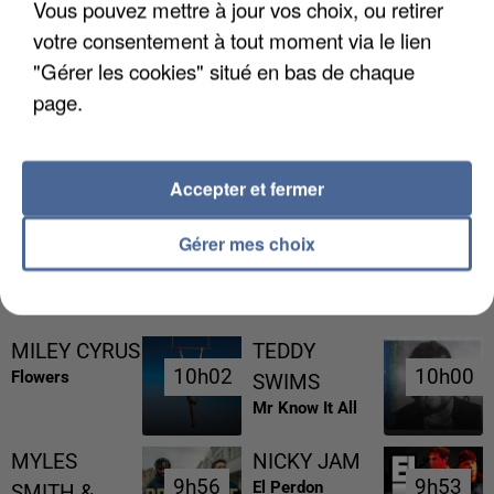
Vous pouvez mettre à jour vos choix, ou retirer
votre consentement à tout moment via le lien
"Gérer les cookies" situé en bas de chaque
page.
UN SECOND CADRE DE LA DZ MAFIA
INTERPELLÉ EN ALGÉRIE
Accepter et fermer
Gérer mes choix
RÉCEMMENT DIFFUSÉ
MILEY CYRUS
TEDDY
10h02
10h02
10h00
10h00
Flowers
SWIMS
Mr Know It All
MYLES
NICKY JAM
9h56
9h56
9h53
9h53
El Perdon
SMITH &