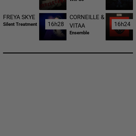
FREYA SKYE
CORNEILLE &
16h28
16h28
16h24
16h24
Silent Treatment
VITAA
Ensemble