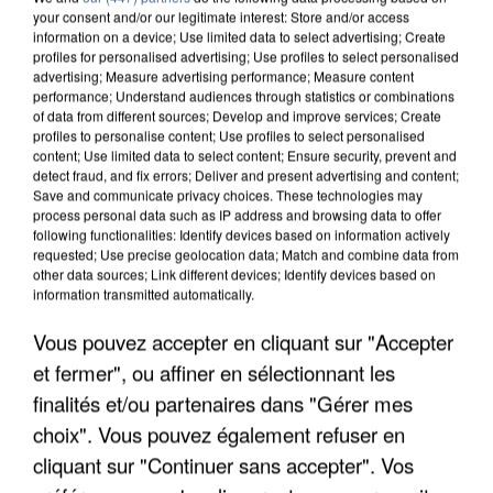
your consent and/or our legitimate interest: Store and/or access
information on a device; Use limited data to select advertising; Create
profiles for personalised advertising; Use profiles to select personalised
advertising; Measure advertising performance; Measure content
performance; Understand audiences through statistics or combinations
of data from different sources; Develop and improve services; Create
profiles to personalise content; Use profiles to select personalised
content; Use limited data to select content; Ensure security, prevent and
detect fraud, and fix errors; Deliver and present advertising and content;
Save and communicate privacy choices. These technologies may
process personal data such as IP address and browsing data to offer
following functionalities: Identify devices based on information actively
requested; Use precise geolocation data; Match and combine data from
other data sources; Link different devices; Identify devices based on
information transmitted automatically.
UN SECOND CADRE DE LA DZ MAFIA
INTERPELLÉ EN ALGÉRIE
Vous pouvez accepter en cliquant sur "Accepter
et fermer", ou affiner en sélectionnant les
finalités et/ou partenaires dans "Gérer mes
choix". Vous pouvez également refuser en
cliquant sur "Continuer sans accepter". Vos