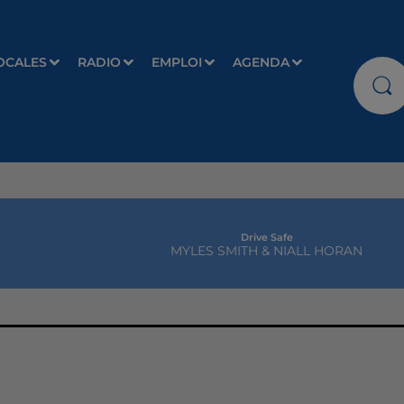
OCALES
RADIO
EMPLOI
AGENDA
Drive Safe
MYLES SMITH & NIALL HORAN