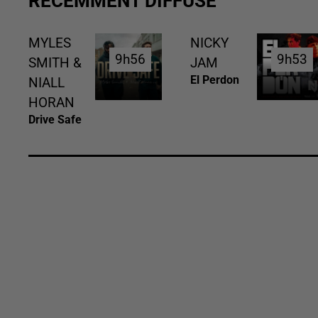
RÉCEMMENT DIFFUSÉ
MYLES
NICKY
9h56
9h56
9h53
9h53
SMITH &
JAM
El Perdon
NIALL
HORAN
Drive Safe