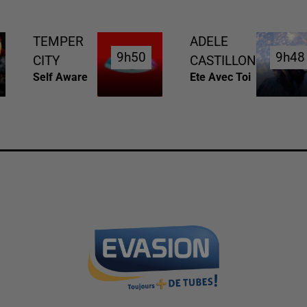
TEMPER
ADELE
9h50
9h50
9h48
9h48
CITY
CASTILLON
Self Aware
Ete Avec Toi