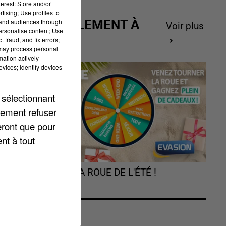
erest: Store and/or
tising; Use profiles to
tand audiences through
ACTUELLEMENT À
Voir plus
personalise content; Use
GAGNER
 fraud, and fix errors;
 may process personal
mation actively
vices; Identify devices
 sélectionnant
lement refuser
eront que pour
nt à tout
es
TOURNEZ LA ROUE DE L'ÉTÉ !