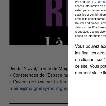
We and
our (447) partn
access information on a 
select personalised ad
statistics or combinatio
profiles to select person
Deliver and present adv
data such as IP address 
requested; Use precise g
based on information tra
Vous pouvez acce
les finalités et
en cliquant sur 
ce site. Vous po
Jeudi 12 avril, la ville de Maignelay-Montigny r
moment via le li
« Conférences de l'Espace humain ». Cette renco
« L'avenir de la vie sur la Terre », et débutera à
mairie@maignelay-montigny.fr
.