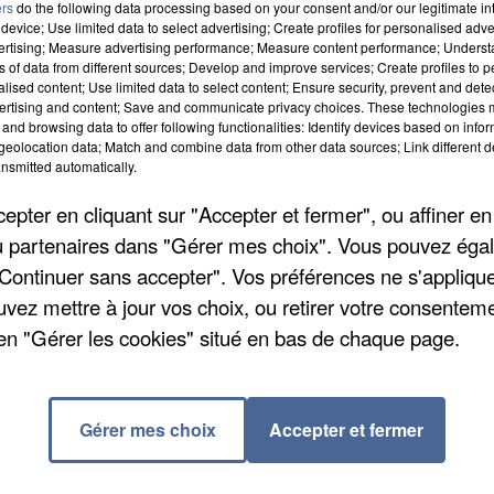
ers
do the following data processing based on your consent and/or our legitimate int
device; Use limited data to select advertising; Create profiles for personalised adver
vertising; Measure advertising performance; Measure content performance; Unders
ns of data from different sources; Develop and improve services; Create profiles to 
alised content; Use limited data to select content; Ensure security, prevent and detect
ertising and content; Save and communicate privacy choices. These technologies
and browsing data to offer following functionalities: Identify devices based on infor
eolocation data; Match and combine data from other data sources; Link different de
nsmitted automatically.
pter en cliquant sur "Accepter et fermer", ou affiner en
/ou partenaires dans "Gérer mes choix". Vous pouvez éga
"Continuer sans accepter". Vos préférences ne s'appliqu
uvez mettre à jour vos choix, ou retirer votre consenteme
ecevra l'astrophysicien Hubert Reeves, dans le cadre d
en "Gérer les cookies" situé en bas de chaque page.
ntre organisée par Alain Koniarz est sur le thème
 14 heures. Réservation au 03 44 51 14 01 et via
Gérer mes choix
Accepter et fermer