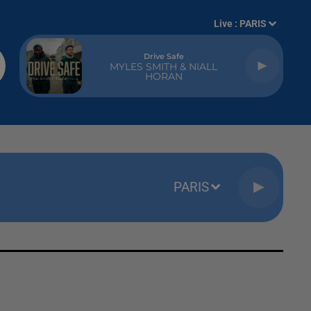
Live :
PARIS
Drive Safe
MYLES SMITH & NIALL
HORAN
PARIS