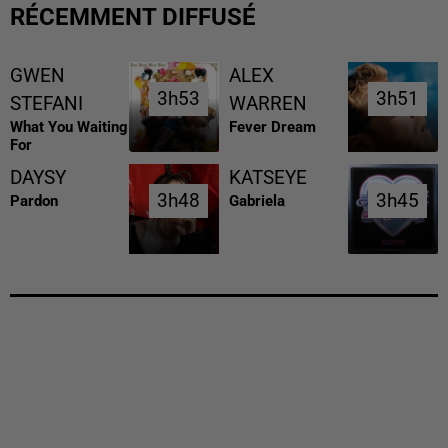
RÉCEMMENT DIFFUSÉ
GWEN
ALEX
3h53
3h53
3h51
3h51
STEFANI
WARREN
What You Waiting
Fever Dream
For
DAYSY
KATSEYE
3h48
3h48
3h45
3h45
Pardon
Gabriela