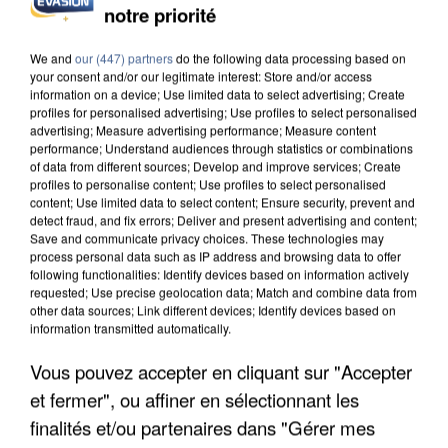
notre priorité
L’UN DES FONDATEURS SUPPOSÉS DE LA DZ
MAFIA INTERPELLÉ EN ALGÉRIE
We and
our (447) partners
do the following data processing based on
your consent and/or our legitimate interest: Store and/or access
information on a device; Use limited data to select advertising; Create
profiles for personalised advertising; Use profiles to select personalised
advertising; Measure advertising performance; Measure content
performance; Understand audiences through statistics or combinations
of data from different sources; Develop and improve services; Create
profiles to personalise content; Use profiles to select personalised
content; Use limited data to select content; Ensure security, prevent and
detect fraud, and fix errors; Deliver and present advertising and content;
Save and communicate privacy choices. These technologies may
process personal data such as IP address and browsing data to offer
following functionalities: Identify devices based on information actively
requested; Use precise geolocation data; Match and combine data from
other data sources; Link different devices; Identify devices based on
information transmitted automatically.
Vous pouvez accepter en cliquant sur "Accepter
et fermer", ou affiner en sélectionnant les
UN SECOND CADRE DE LA DZ MAFIA
INTERPELLÉ EN ALGÉRIE
finalités et/ou partenaires dans "Gérer mes