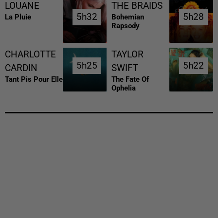
LOUANE
THE BRAIDS
5h32
5h32
5h28
5h28
La Pluie
Bohemian
Rapsody
CHARLOTTE
TAYLOR
5h25
5h25
5h22
5h22
CARDIN
SWIFT
Tant Pis Pour Elle
The Fate Of
Ophelia