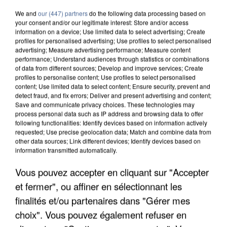
We and
our (447) partners
do the following data processing based on
your consent and/or our legitimate interest: Store and/or access
information on a device; Use limited data to select advertising; Create
profiles for personalised advertising; Use profiles to select personalised
advertising; Measure advertising performance; Measure content
performance; Understand audiences through statistics or combinations
of data from different sources; Develop and improve services; Create
profiles to personalise content; Use profiles to select personalised
content; Use limited data to select content; Ensure security, prevent and
detect fraud, and fix errors; Deliver and present advertising and content;
Save and communicate privacy choices. These technologies may
process personal data such as IP address and browsing data to offer
following functionalities: Identify devices based on information actively
requested; Use precise geolocation data; Match and combine data from
other data sources; Link different devices; Identify devices based on
information transmitted automatically.
APRÈS TOUTES CES CANICULES, LES REFUGES
Vous pouvez accepter en cliquant sur "Accepter
DE FAUNE SAUVAGE SONT...
et fermer", ou affiner en sélectionnant les
finalités et/ou partenaires dans "Gérer mes
choix". Vous pouvez également refuser en