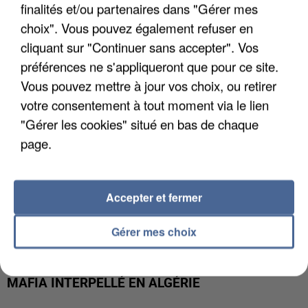
APRÈS TOUTES CES CANICULES, LES REFUGES
finalités et/ou partenaires dans "Gérer mes
DE FAUNE SAUVAGE SONT...
choix". Vous pouvez également refuser en
cliquant sur "Continuer sans accepter". Vos
préférences ne s'appliqueront que pour ce site.
Vous pouvez mettre à jour vos choix, ou retirer
votre consentement à tout moment via le lien
"Gérer les cookies" situé en bas de chaque
page.
Accepter et fermer
Gérer mes choix
L’UN DES FONDATEURS SUPPOSÉS DE LA DZ
MAFIA INTERPELLÉ EN ALGÉRIE