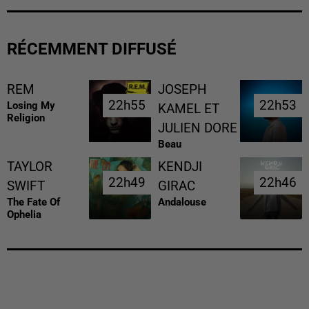
RÉCEMMENT DIFFUSÉ
REM
JOSEPH
22h55
22h55
22h53
22h53
Losing My
KAMEL ET
Religion
JULIEN DORE
Beau
TAYLOR
KENDJI
22h49
22h49
22h46
22h46
SWIFT
GIRAC
The Fate Of
Andalouse
Ophelia