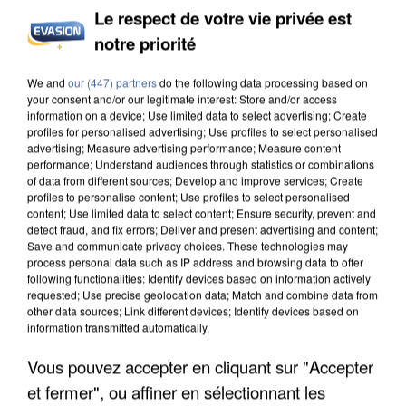
Le respect de votre vie privée est
notre priorité
INCENDIES : L’ÎLE-DE-FRANCE LANCE UN ÉLAN
DE SOLIDARITÉ AVEC LES...
We and
our (447) partners
do the following data processing based on
your consent and/or our legitimate interest: Store and/or access
information on a device; Use limited data to select advertising; Create
profiles for personalised advertising; Use profiles to select personalised
advertising; Measure advertising performance; Measure content
performance; Understand audiences through statistics or combinations
of data from different sources; Develop and improve services; Create
profiles to personalise content; Use profiles to select personalised
content; Use limited data to select content; Ensure security, prevent and
detect fraud, and fix errors; Deliver and present advertising and content;
Save and communicate privacy choices. These technologies may
process personal data such as IP address and browsing data to offer
following functionalities: Identify devices based on information actively
requested; Use precise geolocation data; Match and combine data from
other data sources; Link different devices; Identify devices based on
information transmitted automatically.
Vous pouvez accepter en cliquant sur "Accepter
et fermer", ou affiner en sélectionnant les