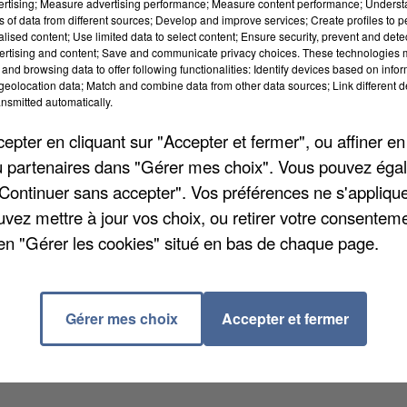
vertising; Measure advertising performance; Measure content performance; Unders
ns of data from different sources; Develop and improve services; Create profiles to 
alised content; Use limited data to select content; Ensure security, prevent and detect
ertising and content; Save and communicate privacy choices. These technologies
and browsing data to offer following functionalities: Identify devices based on infor
eolocation data; Match and combine data from other data sources; Link different de
oustications ont été menées dans la région. Deux autr
nsmitted automatically.
ndissement de Paris et à Colombes dans les Hauts-de
pter en cliquant sur "Accepter et fermer", ou affiner en
tion de la dengue » selon l'ARS. Pour ce faire, un
/ou partenaires dans "Gérer mes choix". Vous pouvez éga
 lieux de repos de l'insecte (buissons, bosquets,
"Continuer sans accepter". Vos préférences ne s'appliqu
ar le moustique-tigre est « présent et actif » dans to
uvez mettre à jour vos choix, ou retirer votre consenteme
ettre des maladies tropicales. Un des meilleurs
en "Gérer les cookies" situé en bas de chaque page.
stagnantes.
Gérer mes choix
Accepter et fermer