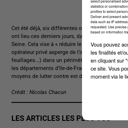
select personalised ad
statistics or combinatio
profiles to select person
Deliver and present adv
data such as IP address 
requested; Use precise g
Cet été déjà, six différentes opérations de dém
based on information tra
ont lieu ces derniers jours, dans le 13ème arro
Vous pouvez acce
Seine. Cela vise à « réduire le risque de propaga
les finalités et
opérateur privé asperge de l'insecticide dans les
en cliquant sur 
feuillages...) dans un périmètre de 150 mètres. C
ce site. Vous po
les départements d'Ile-de-France. Il peut transm
moment via le li
moyens de lutter contre est d'éliminer les eaux 
Crédit : Nicolas Chacun
LES ARTICLES LES PLUS VUS