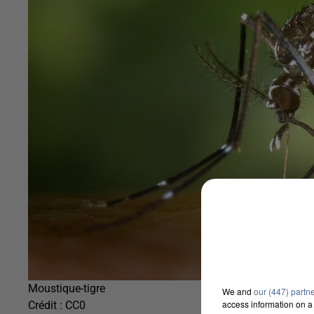
Moustique-tigre
We and
our (447) partn
access information on a 
Crédit :
CC0