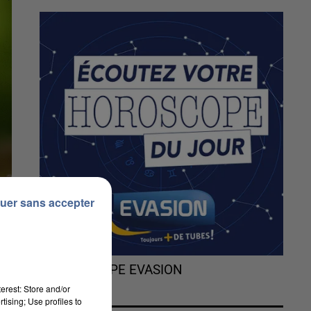
uer sans accepter
L'HOROSCOPE EVASION
erest: Store and/or
tising; Use profiles to