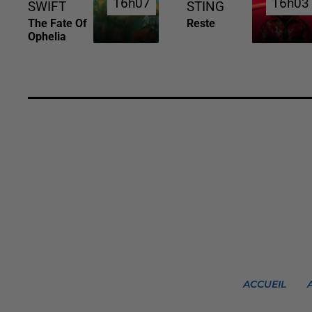
16h07
16h07
16h03
16h03
SWIFT
STING
The Fate Of
Reste
Ophelia
ACCUEIL