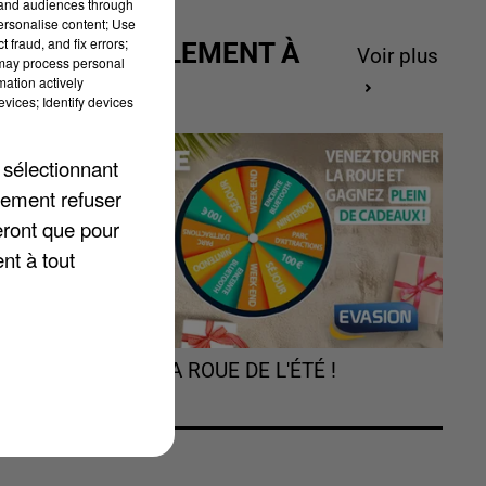
tand audiences through
personalise content; Use
 fraud, and fix errors;
ACTUELLEMENT À
Voir plus
 may process personal
GAGNER
mation actively
vices; Identify devices
es
-
 sélectionnant
lement refuser
eront que pour
us
nt à tout
TOURNEZ LA ROUE DE L'ÉTÉ !