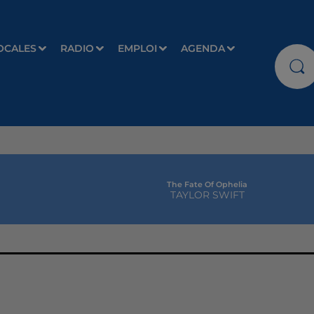
OCALES
RADIO
EMPLOI
AGENDA
The Fate Of Ophelia
TAYLOR SWIFT