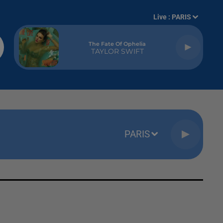
Live :
PARIS
The Fate Of Ophelia
TAYLOR SWIFT
PARIS