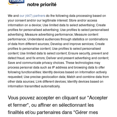
notre priorité
We and
our (447) partners
do the following data processing based on
your consent and/or our legitimate interest: Store and/or access
IL TUE SON FILS ET ENVOIE DES PHOTOS À SON
information on a device; Use limited data to select advertising; Create
EX-COMPAGNE À NICE
profiles for personalised advertising; Use profiles to select personalised
advertising; Measure advertising performance; Measure content
performance; Understand audiences through statistics or combinations
of data from different sources; Develop and improve services; Create
profiles to personalise content; Use profiles to select personalised
content; Use limited data to select content; Ensure security, prevent and
detect fraud, and fix errors; Deliver and present advertising and content;
Save and communicate privacy choices. These technologies may
process personal data such as IP address and browsing data to offer
following functionalities: Identify devices based on information actively
requested; Use precise geolocation data; Match and combine data from
other data sources; Link different devices; Identify devices based on
information transmitted automatically.
Vous pouvez accepter en cliquant sur "Accepter
et fermer", ou affiner en sélectionnant les
finalités et/ou partenaires dans "Gérer mes