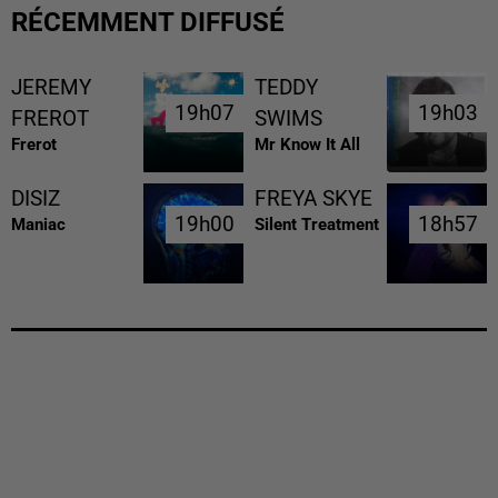
RÉCEMMENT DIFFUSÉ
JEREMY
TEDDY
19h07
19h07
19h03
19h03
FREROT
SWIMS
Frerot
Mr Know It All
DISIZ
FREYA SKYE
19h00
19h00
18h57
18h57
Maniac
Silent Treatment