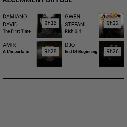
DAMIANO
GWEN
9h36
9h36
9h32
9h32
DAVID
STEFANI
The First Time
Rich Girl
AMIR
DJO
9h28
9h28
9h26
9h26
A L'imparfaite
End Of Beginning