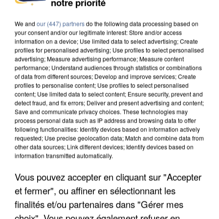
notre priorité
DE FAUNE SAUVAGE SONT...
We and
our (447) partners
do the following data processing based on
your consent and/or our legitimate interest: Store and/or access
information on a device; Use limited data to select advertising; Create
profiles for personalised advertising; Use profiles to select personalised
advertising; Measure advertising performance; Measure content
performance; Understand audiences through statistics or combinations
of data from different sources; Develop and improve services; Create
profiles to personalise content; Use profiles to select personalised
content; Use limited data to select content; Ensure security, prevent and
detect fraud, and fix errors; Deliver and present advertising and content;
Save and communicate privacy choices. These technologies may
process personal data such as IP address and browsing data to offer
following functionalities: Identify devices based on information actively
requested; Use precise geolocation data; Match and combine data from
other data sources; Link different devices; Identify devices based on
information transmitted automatically.
Vous pouvez accepter en cliquant sur "Accepter
L’UN DES FONDATEURS SUPPOSÉS DE LA DZ
et fermer", ou affiner en sélectionnant les
MAFIA INTERPELLÉ EN ALGÉRIE
finalités et/ou partenaires dans "Gérer mes
choix". Vous pouvez également refuser en