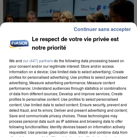
Continuer sans accepter
Le respect de votre vie privée est
notre priorité
We and
our (447) partners
do the following data processing based on
your consent and/or our legitimate interest: Store and/or access
information on a device; Use limited data to select advertising; Create
profiles for personalised advertising; Use profiles to select personalised
INCENDIES : L’ÎLE-DE-FRANCE LANCE UN ÉLAN
advertising; Measure advertising performance; Measure content
DE SOLIDARITÉ AVEC LES...
performance; Understand audiences through statistics or combinations
of data from different sources; Develop and improve services; Create
profiles to personalise content; Use profiles to select personalised
content; Use limited data to select content; Ensure security, prevent and
detect fraud, and fix errors; Deliver and present advertising and content;
Save and communicate privacy choices. These technologies may
process personal data such as IP address and browsing data to offer
following functionalities: Identify devices based on information actively
requested; Use precise geolocation data; Match and combine data from