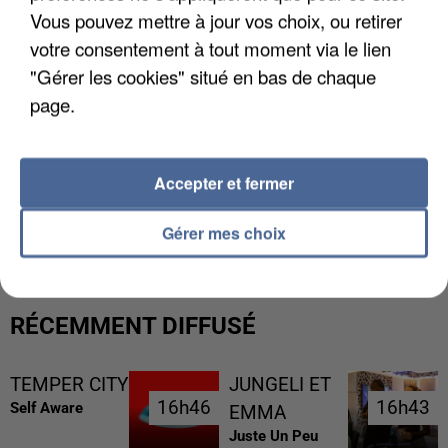
Vous pouvez mettre à jour vos choix, ou retirer
votre consentement à tout moment via le lien
"Gérer les cookies" situé en bas de chaque
page.
Accepter et fermer
UNE TOURISTE DE L’OISE EMPORTÉE PAR UNE
COULÉE DE BOUE EN HAUTE-SAVOIE
Gérer mes choix
RÉCEMMENT DIFFUSÉ
TEMPER CITY
JUNGELI ET
16h46
16h46
16h43
16h43
Self Aware
EMMA
Juste Un Peu