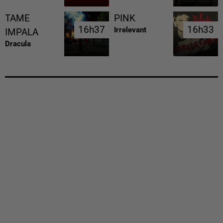
TAME
PINK
16h37
16h37
16h33
16h33
Irrelevant
IMPALA
Dracula