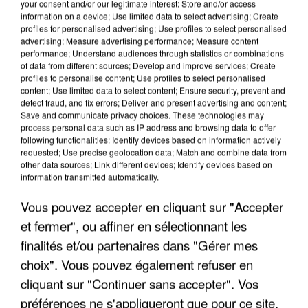
your consent and/or our legitimate interest: Store and/or access
information on a device; Use limited data to select advertising; Create
profiles for personalised advertising; Use profiles to select personalised
advertising; Measure advertising performance; Measure content
performance; Understand audiences through statistics or combinations
of data from different sources; Develop and improve services; Create
profiles to personalise content; Use profiles to select personalised
content; Use limited data to select content; Ensure security, prevent and
detect fraud, and fix errors; Deliver and present advertising and content;
Save and communicate privacy choices. These technologies may
process personal data such as IP address and browsing data to offer
following functionalities: Identify devices based on information actively
requested; Use precise geolocation data; Match and combine data from
other data sources; Link different devices; Identify devices based on
information transmitted automatically.
UN SECOND CADRE DE LA DZ MAFIA
INTERPELLÉ EN ALGÉRIE
Vous pouvez accepter en cliquant sur "Accepter
et fermer", ou affiner en sélectionnant les
finalités et/ou partenaires dans "Gérer mes
choix". Vous pouvez également refuser en
cliquant sur "Continuer sans accepter". Vos
préférences ne s'appliqueront que pour ce site.