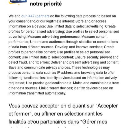
L’UN DES FONDATEURS SUPPOSÉS DE LA DZ
notre priorité
MAFIA INTERPELLÉ EN ALGÉRIE
We and
our (447) partners
do the following data processing based on
your consent and/or our legitimate interest: Store and/or access
information on a device; Use limited data to select advertising; Create
profiles for personalised advertising; Use profiles to select personalised
advertising; Measure advertising performance; Measure content
performance; Understand audiences through statistics or combinations
of data from different sources; Develop and improve services; Create
profiles to personalise content; Use profiles to select personalised
content; Use limited data to select content; Ensure security, prevent and
detect fraud, and fix errors; Deliver and present advertising and content;
Save and communicate privacy choices. These technologies may
process personal data such as IP address and browsing data to offer
following functionalities: Identify devices based on information actively
requested; Use precise geolocation data; Match and combine data from
other data sources; Link different devices; Identify devices based on
information transmitted automatically.
Vous pouvez accepter en cliquant sur "Accepter
UN SECOND CADRE DE LA DZ MAFIA
et fermer", ou affiner en sélectionnant les
INTERPELLÉ EN ALGÉRIE
finalités et/ou partenaires dans "Gérer mes