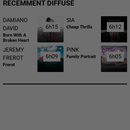
RÉCEMMENT DIFFUSÉ
DAMIANO
SIA
6h15
6h15
6h12
6h12
Cheap Thrills
DAVID
Born With A
Broken Heart
JEREMY
PINK
6h09
6h09
6h05
6h05
Family Portrait
FREROT
Frerot