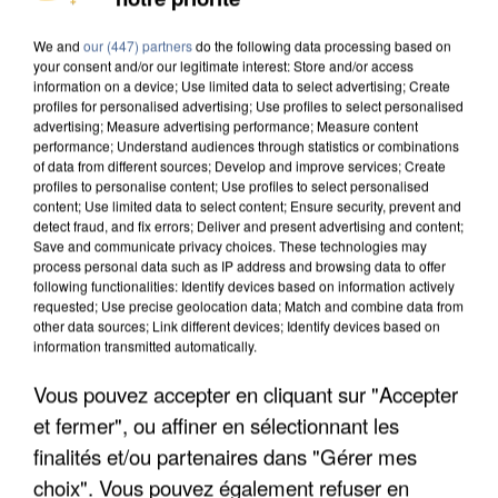
DE SOLIDARITÉ AVEC LES...
We and
our (447) partners
do the following data processing based on
your consent and/or our legitimate interest: Store and/or access
information on a device; Use limited data to select advertising; Create
profiles for personalised advertising; Use profiles to select personalised
advertising; Measure advertising performance; Measure content
performance; Understand audiences through statistics or combinations
of data from different sources; Develop and improve services; Create
profiles to personalise content; Use profiles to select personalised
content; Use limited data to select content; Ensure security, prevent and
detect fraud, and fix errors; Deliver and present advertising and content;
Save and communicate privacy choices. These technologies may
process personal data such as IP address and browsing data to offer
following functionalities: Identify devices based on information actively
requested; Use precise geolocation data; Match and combine data from
other data sources; Link different devices; Identify devices based on
information transmitted automatically.
Vous pouvez accepter en cliquant sur "Accepter
APRÈS TOUTES CES CANICULES, LES REFUGES
et fermer", ou affiner en sélectionnant les
DE FAUNE SAUVAGE SONT...
finalités et/ou partenaires dans "Gérer mes
choix". Vous pouvez également refuser en