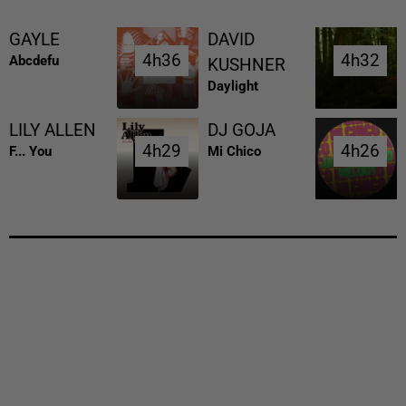
GAYLE
DAVID
4h36
4h36
4h32
4h32
Abcdefu
KUSHNER
Daylight
LILY ALLEN
DJ GOJA
4h29
4h29
4h26
4h26
F... You
Mi Chico