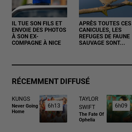
IL TUE SON FILS ET
APRÈS TOUTES CES
ENVOIE DES PHOTOS
CANICULES, LES
À SON EX-
REFUGES DE FAUNE
COMPAGNE À NICE
SAUVAGE SONT...
RÉCEMMENT DIFFUSÉ
KUNGS
TAYLOR
6h13
6h13
6h09
6h09
Never Going
SWIFT
Home
The Fate Of
Ophelia