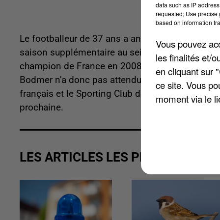
data such as IP address 
requested; Use precise g
based on information tra
Le footballeur de 37 ans a annoncé hier qu'il me
Vous pouvez acce
saison supplémentaire au sein du club picard qui
les finalités et
champion de France en 2008 et 2013 mais aussi 
en cliquant sur 
Bodmer n'a donc pas attendu de connaître l'épilo
ce site. Vous po
français et le Sporting Club dont on ne sait touj
moment via le li
prochaine.
LES ARTICLES LES PLUS VUS