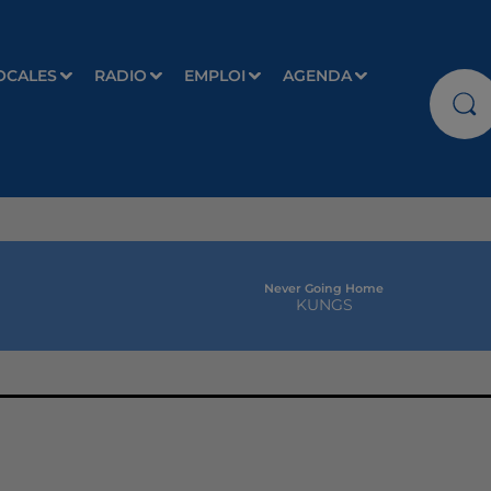
OCALES
RADIO
EMPLOI
AGENDA
Never Going Home
KUNGS