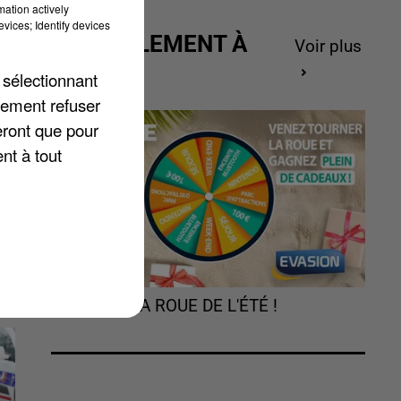
mation actively
vices; Identify devices
ACTUELLEMENT À
Voir plus
GAGNER
e
 sélectionnant
lement refuser
eront que pour
nt à tout
on
TOURNEZ LA ROUE DE L'ÉTÉ !