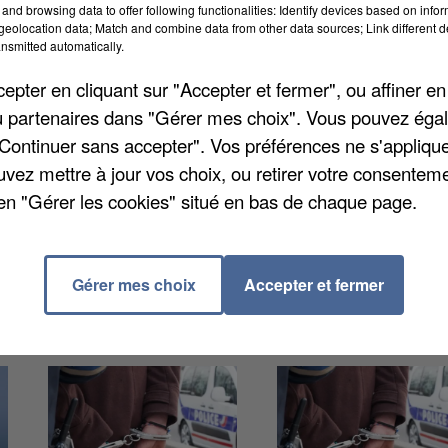
and browsing data to offer following functionalities: Identify devices based on infor
eolocation data; Match and combine data from other data sources; Link different de
nsmitted automatically.
ttait un terme à sa carrière, ne rempilant pas pour un
pter en cliquant sur "Accepter et fermer", ou affiner en
 était son 8ème. Le milieu de terrain a été deux fois
/ou partenaires dans "Gérer mes choix". Vous pouvez éga
remporté la Coupe de France et celle de la Ligue.
"Continuer sans accepter". Vos préférences ne s'appliqu
gue du feuilleton entre les instances du football
uvez mettre à jour vos choix, ou retirer votre consenteme
ours pas s'il évoluera en Ligue 1 ou en Ligue 2 la sais
en "Gérer les cookies" situé en bas de chaque page.
Gérer mes choix
Accepter et fermer