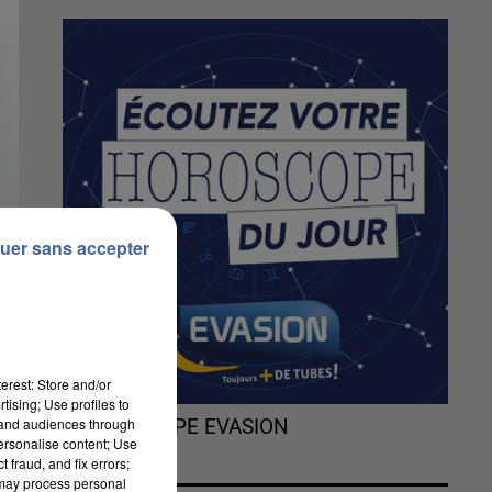
uer sans accepter
erest: Store and/or
tising; Use profiles to
tand audiences through
L'HOROSCOPE EVASION
personalise content; Use
 fraud, and fix errors;
 may process personal