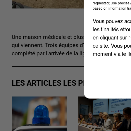
requested; Use precise g
based on information tra
Vous pouvez acce
les finalités et
en cliquant sur 
Une maison médicale et plus de 180 logements s
ce site. Vous po
qui viennent. Trois équipes d'architectes vienne
moment via le li
complété par l'arrivée de la ligne 18 du Grand P
LES ARTICLES LES PLUS VUS