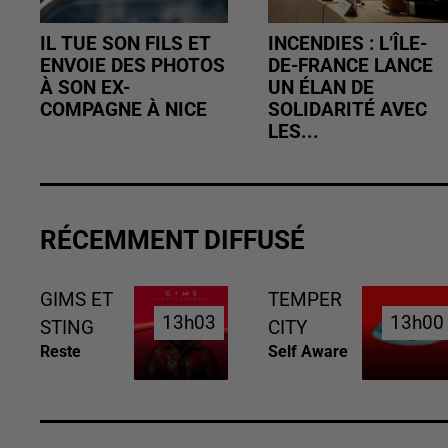
IL TUE SON FILS ET
INCENDIES : L’ÎLE-
ENVOIE DES PHOTOS
DE-FRANCE LANCE
À SON EX-
UN ÉLAN DE
COMPAGNE À NICE
SOLIDARITÉ AVEC
LES...
RÉCEMMENT DIFFUSÉ
GIMS ET
TEMPER
13h03
13h03
13h00
13h00
STING
CITY
Reste
Self Aware