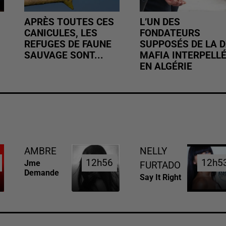
APRÈS TOUTES CES
L’UN DES
CANICULES, LES
FONDATEURS
REFUGES DE FAUNE
SUPPOSÉS DE LA D
SAUVAGE SONT...
MAFIA INTERPELL
EN ALGÉRIE
AMBRE
NELLY
12h56
12h56
12h5
12h5
Jme
FURTADO
Demande
Say It Right