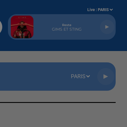
Live :
PARIS
Reste
GIMS ET STING
PARIS