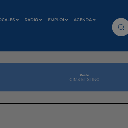
OCALES
RADIO
EMPLOI
AGENDA
Reste
GIMS ET STING