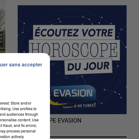
uer sans accepter
erest: Store and/or
tising; Use profiles to
tand audiences through
personalise content; Use
L'HOROSCOPE EVASION
 fraud, and fix errors;
 may process personal
mation actively