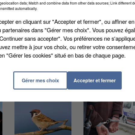
eolocation data; Match and combine data from other data sources; Link different de
nsmitted automatically.
pter en cliquant sur "Accepter et fermer", ou affiner en
/ou partenaires dans "Gérer mes choix". Vous pouvez éga
"Continuer sans accepter". Vos préférences ne s'appliqu
ociaux doivent y être construits dans les deux ans
uvez mettre à jour vos choix, ou retirer votre consenteme
nt d'être choisies. Le développement du secteur sera
en "Gérer les cookies" situé en bas de chaque page.
aris Express en 2026.
Gérer mes choix
Accepter et fermer