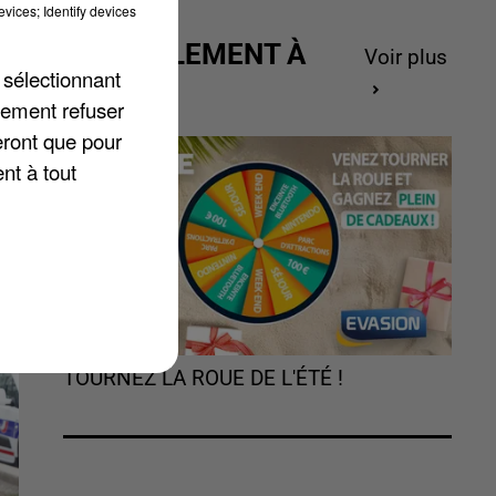
vices; Identify devices
ACTUELLEMENT À
Voir plus
 sélectionnant
GAGNER
lement refuser
eront que pour
nt à tout
TOURNEZ LA ROUE DE L'ÉTÉ !