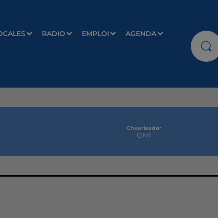
OCALES
RADIO
EMPLOI
AGENDA
Cheerleader
OMI