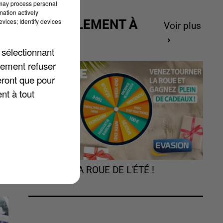
 may process personal
mation actively
vices; Identify devices
ACTUELLEMENT À
Voir plus
GAGNER
 sélectionnant
lement refuser
n,
eront que pour
nt à tout
TOURNEZ LA ROUE DE L'ÉTÉ !