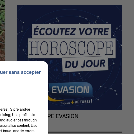
uer sans accepter
erest: Store and/or
tising; Use profiles to
L'HOROSCOPE EVASION
tand audiences through
personalise content; Use
 fraud, and fix errors;