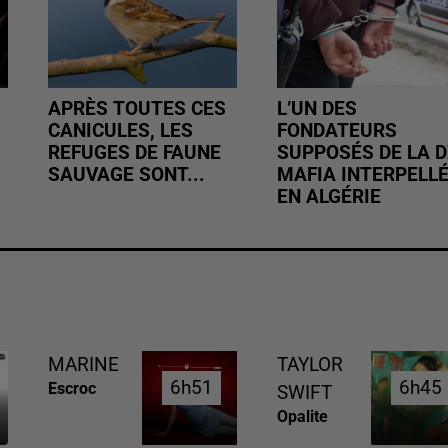
APRÈS TOUTES CES
L’UN DES
CANICULES, LES
FONDATEURS
REFUGES DE FAUNE
SUPPOSÉS DE LA D
SAUVAGE SONT...
MAFIA INTERPELL
EN ALGÉRIE
MARINE
TAYLOR
6h51
6h51
6h45
6h45
Escroc
SWIFT
Opalite