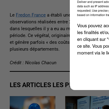
Deliver and present adv
data such as IP address 
requested; Use precise g
Le
Fredon France
a établi une répartition nation
based on information tra
observations réalisées entre 2001 et 2022. Ain
Vous pouvez acce
dans lesquelles il y a eu au moins un signalemen
les finalités et
période. Ce végétal, originaire d'Amérique du Nor
en cliquant sur 
et génère parfois « des coûts médicaux très éle
ce site. Vous po
plusieurs départements.
moment via le li
Crédit : Nicolas Chacun
LES ARTICLES LES PLUS VUS