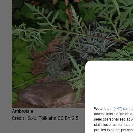
We and
our (447) partn
Ambroisie
access information on a 
Crédit :
G.-U. Tolkiehn CC BY 2.5
select personalised ad
statistics or combinatio
profiles to select person