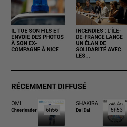
IL TUE SON FILS ET
INCENDIES : L’ÎLE-
ENVOIE DES PHOTOS
DE-FRANCE LANCE
À SON EX-
UN ÉLAN DE
COMPAGNE À NICE
SOLIDARITÉ AVEC
LES...
RÉCEMMENT DIFFUSÉ
OMI
SHAKIRA
6h56
6h56
6h53
6h53
Cheerleader
Dai Dai