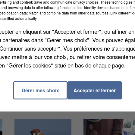
ertising and content; Save and communicate privacy choices. These technologies
and browsing data to offer following functionalities: Identify devices based on infor
eolocation data; Match and combine data from other data sources; Link different de
ale de la plante, fortement allergène, selon des
nsmitted automatically.
si,dans l'Oise, on compte entre 10 et 50 communes
pter en cliquant sur "Accepter et fermer", ou affiner en
t d'ambroisie à feuilles d'armoise durant cette
/ou partenaires dans "Gérer mes choix". Vous pouvez éga
d, présente des risques sanitaires durant sa floraiso
"Continuer sans accepter". Vos préférences ne s'appliqu
vés ». Sa destruction est même obligatoire dans
uvez mettre à jour vos choix, ou retirer votre consenteme
en "Gérer les cookies" situé en bas de chaque page.
Gérer mes choix
Accepter et fermer