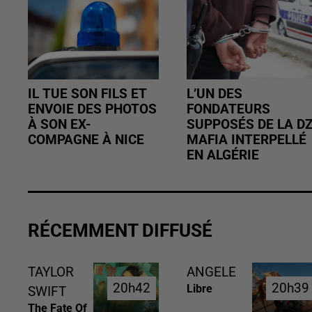
IL TUE SON FILS ET
L’UN DES
ENVOIE DES PHOTOS
FONDATEURS
À SON EX-
SUPPOSÉS DE LA D
COMPAGNE À NICE
MAFIA INTERPELLÉ
EN ALGÉRIE
RÉCEMMENT DIFFUSÉ
TAYLOR
ANGELE
20h42
20h42
20h39
20h39
Libre
SWIFT
The Fate Of