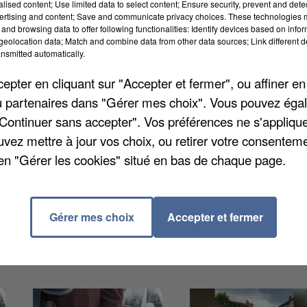
alised content; Use limited data to select content; Ensure security, prevent and detect
ertising and content; Save and communicate privacy choices. These technologies
and browsing data to offer following functionalities: Identify devices based on infor
eolocation data; Match and combine data from other data sources; Link different de
nsmitted automatically.
pter en cliquant sur "Accepter et fermer", ou affiner en
en partie dû à fin de la canicule. Finies les fortes
/ou partenaires dans "Gérer mes choix". Vous pouvez éga
 températures plus fraîches. L'Ile-de-France et le No
"Continuer sans accepter". Vos préférences ne s'appliqu
e orange de Météo France. On comptait 46
uvez mettre à jour vos choix, ou retirer votre consenteme
s que douze aujourd'hui. La tendance devrait se
en "Gérer les cookies" situé en bas de chaque page.
uce d'après les prévisions. Un « ouf » de soulagemen
chaudes depuis 1947.
Gérer mes choix
Accepter et fermer