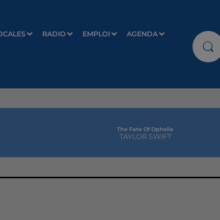
OCALES
RADIO
EMPLOI
AGENDA
The Fate Of Ophelia
TAYLOR SWIFT