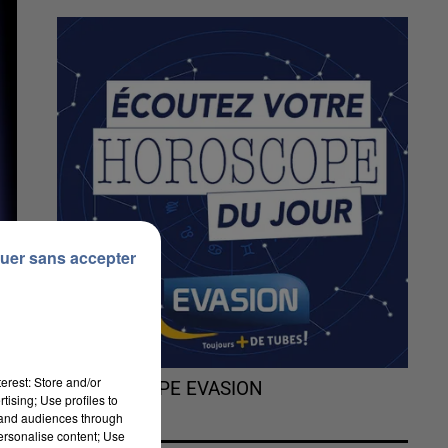
uer sans accepter
erest: Store and/or
L'HOROSCOPE EVASION
tising; Use profiles to
tand audiences through
personalise content; Use