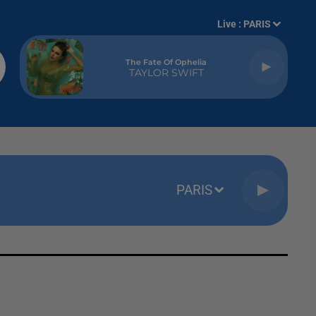
Live :
PARIS
The Fate Of Ophelia
TAYLOR SWIFT
PARIS