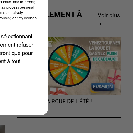
 fraud, and fix errors;
 may process personal
mation actively
ACTUELLEMENT À
Voir plus
vices; Identify devices
GAGNER
 sélectionnant
lement refuser
rd
eront que pour
nt à tout
t
TOURNEZ LA ROUE DE L'ÉTÉ !