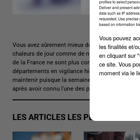
profiles to select person
Deliver and present adv
data such as IP address 
requested; Use precise g
based on information tra
Vous pouvez acce
Vous avez sûrement mieux dormi cette nuit. C'est 
les finalités et
chaleurs de jour comme de nuit, on repasse à des
en cliquant sur 
de la France ne sont plus concernés par l'alert
ce site. Vous po
départements en vigilance hier, il n'en reste plu
moment via le li
maintenir puisque la semaine prochaine sera do
après avoir connu l'une des périodes les plus 
LES ARTICLES LES PLUS VUS