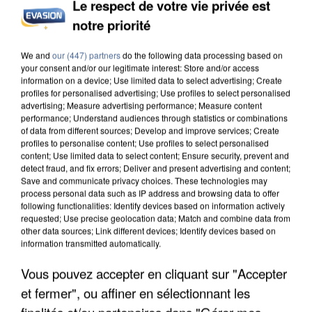
Le respect de votre vie privée est
INCENDIES : L’ÎLE-DE-FRANCE LANCE UN ÉLAN
DE SOLIDARITÉ AVEC LES...
notre priorité
We and
our (447) partners
do the following data processing based on
your consent and/or our legitimate interest: Store and/or access
information on a device; Use limited data to select advertising; Create
profiles for personalised advertising; Use profiles to select personalised
advertising; Measure advertising performance; Measure content
performance; Understand audiences through statistics or combinations
of data from different sources; Develop and improve services; Create
profiles to personalise content; Use profiles to select personalised
content; Use limited data to select content; Ensure security, prevent and
detect fraud, and fix errors; Deliver and present advertising and content;
Save and communicate privacy choices. These technologies may
process personal data such as IP address and browsing data to offer
following functionalities: Identify devices based on information actively
requested; Use precise geolocation data; Match and combine data from
other data sources; Link different devices; Identify devices based on
information transmitted automatically.
Vous pouvez accepter en cliquant sur "Accepter
APRÈS TOUTES CES CANICULES, LES REFUGES
DE FAUNE SAUVAGE SONT...
et fermer", ou affiner en sélectionnant les
finalités et/ou partenaires dans "Gérer mes