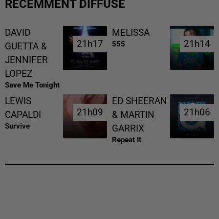
RÉCEMMENT DIFFUSÉ
DAVID
MELISSA
21h17
21h17
21h14
21h14
555
GUETTA &
JENNIFER
LOPEZ
Save Me Tonight
LEWIS
ED SHEERAN
21h09
21h09
21h06
21h06
CAPALDI
& MARTIN
Survive
GARRIX
Repeat It