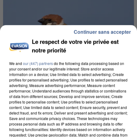
Continuer sans accepter
Le respect de votre vie privée est
notre priorité
We and
our (447) partners
do the following data processing based on
your consent and/or our legitimate interest: Store and/or access
information on a device; Use limited data to select advertising; Create
profiles for personalised advertising; Use profiles to select personalised
advertising; Measure advertising performance; Measure content
performance; Understand audiences through statistics or combinations
APRÈS TOUTES CES CANICULES, LES REFUGES
of data from different sources; Develop and improve services; Create
profiles to personalise content; Use profiles to select personalised
DE FAUNE SAUVAGE SONT...
content; Use limited data to select content; Ensure security, prevent and
detect fraud, and fix errors; Deliver and present advertising and content;
Save and communicate privacy choices. These technologies may
process personal data such as IP address and browsing data to offer
following functionalities: Identify devices based on information actively
requested; Use precise geolocation data; Match and combine data from