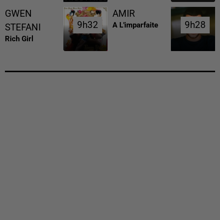
GWEN
AMIR
9h32
9h32
9h28
9h28
A L'imparfaite
STEFANI
Rich Girl