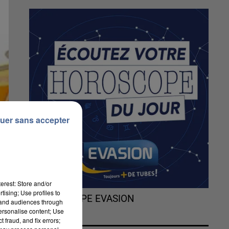
uer sans accepter
erest: Store and/or
tising; Use profiles to
L'HOROSCOPE EVASION
tand audiences through
personalise content; Use
 fraud, and fix errors;