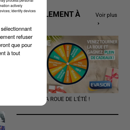
 may process personal
mation actively
vices; Identify devices
ACTUELLEMENT À
Voir plus
GAGNER
 sélectionnant
it
lement refuser
la
eront que pour
nt à tout
n,
TOURNEZ LA ROUE DE L'ÉTÉ !