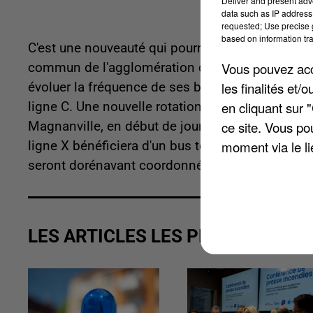
Deliver and present adv
data such as IP address 
requested; Use precise g
based on information tra
C'est une nouveauté qui pourrait changer la vie
Vous pouvez acce
commun de l'agglomération de Mantes-en-Yveline
les finalités et
évoluer la fréquence de ses bus. Quatre allers-r
en cliquant sur 
ligne C. Une nouvelle rotation a été incluse entr
ce site. Vous po
Magnanville, en début de journée. La ligne M de
moment via le li
ligne X bénéficiera d'un bus toutes les 20 à 30 m
seront dorénavant coordonnés avec les trains.
LES ARTICLES LES PLUS VUS