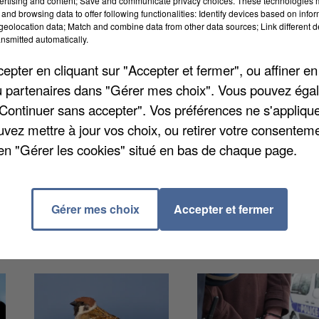
ertising and content; Save and communicate privacy choices. These technologies
and browsing data to offer following functionalities: Identify devices based on infor
eolocation data; Match and combine data from other data sources; Link different de
nsmitted automatically.
 des nombreux usagers du réseau de transport en
pter en cliquant sur "Accepter et fermer", ou affiner en
s. Depuis le début du mois, l'intercommunalité a fa
/ou partenaires dans "Gérer mes choix". Vous pouvez éga
etours supplémentaires ont été créés le dimanche sur 
"Continuer sans accepter". Vos préférences ne s'appliqu
e la gare routière de Mantes et le lycée Senghor de
uvez mettre à jour vos choix, ou retirer votre consenteme
 Mantes-la-Ville compte deux nouvelles courses. La
en "Gérer les cookies" situé en bas de chaque page.
inutes en heure de pointe. Les bus de la ligne Z, enfi
Gérer mes choix
Accepter et fermer