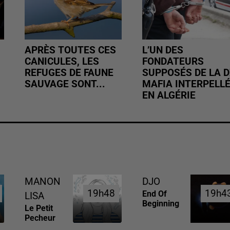
APRÈS TOUTES CES
L’UN DES
CANICULES, LES
FONDATEURS
REFUGES DE FAUNE
SUPPOSÉS DE LA D
SAUVAGE SONT...
MAFIA INTERPELL
EN ALGÉRIE
MANON
DJO
19h48
19h48
19h4
19h4
End Of
LISA
Beginning
Le Petit
Pecheur