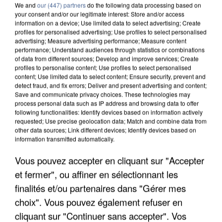
We and
our (447) partners
do the following data processing based on
your consent and/or our legitimate interest: Store and/or access
information on a device; Use limited data to select advertising; Create
profiles for personalised advertising; Use profiles to select personalised
advertising; Measure advertising performance; Measure content
performance; Understand audiences through statistics or combinations
of data from different sources; Develop and improve services; Create
profiles to personalise content; Use profiles to select personalised
content; Use limited data to select content; Ensure security, prevent and
detect fraud, and fix errors; Deliver and present advertising and content;
Save and communicate privacy choices. These technologies may
process personal data such as IP address and browsing data to offer
following functionalities: Identify devices based on information actively
requested; Use precise geolocation data; Match and combine data from
other data sources; Link different devices; Identify devices based on
information transmitted automatically.
APRÈS TOUTES CES CANICULES, LES REFUGES
Vous pouvez accepter en cliquant sur "Accepter
DE FAUNE SAUVAGE SONT...
et fermer", ou affiner en sélectionnant les
finalités et/ou partenaires dans "Gérer mes
choix". Vous pouvez également refuser en
cliquant sur "Continuer sans accepter". Vos