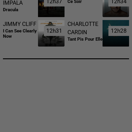
12h37
12h37
12h34
12h34
Ce Soir
IMPALA
Dracula
JIMMY CLIFF
CHARLOTTE
12h31
12h31
12h28
12h28
I Can See Clearly
CARDIN
Now
Tant Pis Pour Elle