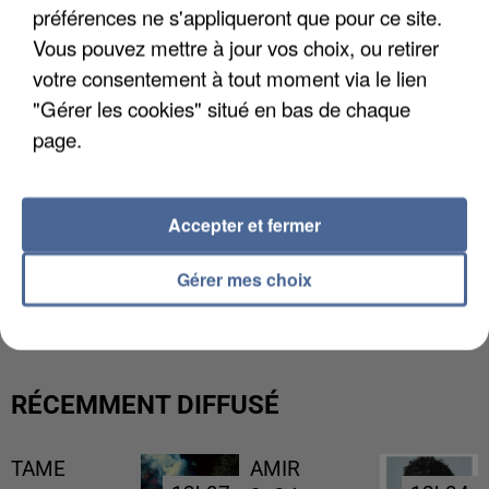
préférences ne s'appliqueront que pour ce site.
Vous pouvez mettre à jour vos choix, ou retirer
votre consentement à tout moment via le lien
"Gérer les cookies" situé en bas de chaque
page.
Accepter et fermer
L’UN DES FONDATEURS SUPPOSÉS DE LA DZ
Gérer mes choix
MAFIA INTERPELLÉ EN ALGÉRIE
RÉCEMMENT DIFFUSÉ
TAME
AMIR