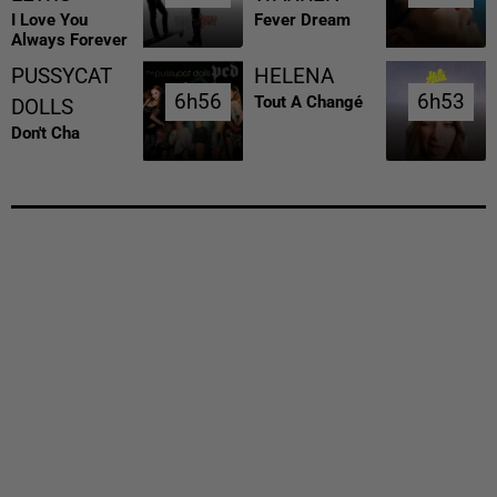
I Love You
Fever Dream
Always Forever
PUSSYCAT
HELENA
6h56
6h56
6h53
6h53
Tout A Changé
DOLLS
Don't Cha