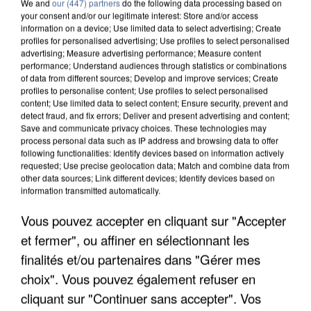
We and
our (447) partners
do the following data processing based on
your consent and/or our legitimate interest: Store and/or access
information on a device; Use limited data to select advertising; Create
profiles for personalised advertising; Use profiles to select personalised
advertising; Measure advertising performance; Measure content
performance; Understand audiences through statistics or combinations
of data from different sources; Develop and improve services; Create
profiles to personalise content; Use profiles to select personalised
content; Use limited data to select content; Ensure security, prevent and
detect fraud, and fix errors; Deliver and present advertising and content;
Save and communicate privacy choices. These technologies may
process personal data such as IP address and browsing data to offer
following functionalities: Identify devices based on information actively
requested; Use precise geolocation data; Match and combine data from
other data sources; Link different devices; Identify devices based on
information transmitted automatically.
L’UN DES FONDATEURS SUPPOSÉS DE LA DZ
MAFIA INTERPELLÉ EN ALGÉRIE
Vous pouvez accepter en cliquant sur "Accepter
et fermer", ou affiner en sélectionnant les
finalités et/ou partenaires dans "Gérer mes
choix". Vous pouvez également refuser en
cliquant sur "Continuer sans accepter". Vos