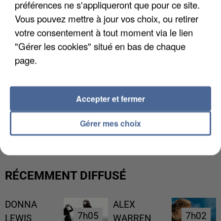
préférences ne s'appliqueront que pour ce site.
Vous pouvez mettre à jour vos choix, ou retirer
votre consentement à tout moment via le lien
"Gérer les cookies" situé en bas de chaque
page.
Accepter et fermer
UN SECOND CADRE DE LA DZ MAFIA
Gérer mes choix
INTERPELLÉ EN ALGÉRIE
RÉCEMMENT DIFFUSÉ
DONNA
ALEX
7h05
7h05
7h02
7h02
LEWIS
WARREN