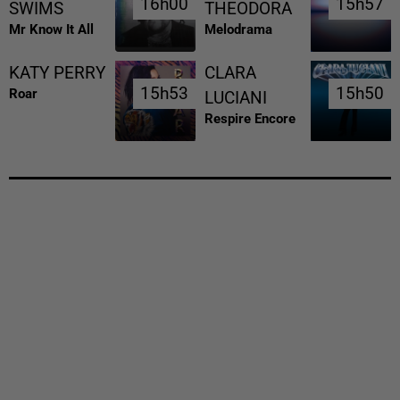
16h00
16h00
15h57
15h57
SWIMS
THEODORA
Mr Know It All
Melodrama
KATY PERRY
CLARA
15h53
15h53
15h50
15h50
Roar
LUCIANI
Respire Encore