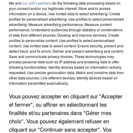
We and
our (447) partners
do the following data processing based on
your consent and/or our legitimate interest: Store and/or access
information on a device; Use limited data to select advertising; Create
profiles for personalised advertising; Use profiles to select personalised
advertising; Measure advertising performance; Measure content
performance; Understand audiences through statistics or combinations
of data from different sources; Develop and improve services; Create
profiles to personalise content; Use profiles to select personalised
content; Use limited data to select content; Ensure security, prevent and
detect fraud, and fix errors; Deliver and present advertising and content;
Save and communicate privacy choices. These technologies may
process personal data such as IP address and browsing data to offer
following functionalities: Identify devices based on information actively
requested; Use precise geolocation data; Match and combine data from
other data sources; Link different devices; Identify devices based on
information transmitted automatically.
UNE TOURISTE DE L’OISE EMPORTÉE PAR UNE
Vous pouvez accepter en cliquant sur "Accepter
COULÉE DE BOUE EN HAUTE-SAVOIE
et fermer", ou affiner en sélectionnant les
finalités et/ou partenaires dans "Gérer mes
choix". Vous pouvez également refuser en
cliquant sur "Continuer sans accepter". Vos