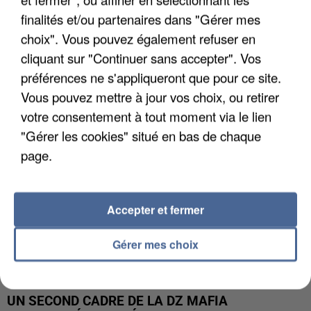
finalités et/ou partenaires dans "Gérer mes
L’UN DES FONDATEURS SUPPOSÉS DE LA DZ
choix". Vous pouvez également refuser en
MAFIA INTERPELLÉ EN ALGÉRIE
cliquant sur "Continuer sans accepter". Vos
préférences ne s'appliqueront que pour ce site.
Vous pouvez mettre à jour vos choix, ou retirer
votre consentement à tout moment via le lien
"Gérer les cookies" situé en bas de chaque
page.
Accepter et fermer
Gérer mes choix
UN SECOND CADRE DE LA DZ MAFIA