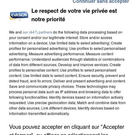
Continuer sans accepter
Le respect de votre vie privée est
notre priorité
We and
our (447) partners
do the following data processing based on
APRÈS TOUTES CES CANICULES, LES REFUGES
your consent and/or our legitimate interest: Store and/or access
DE FAUNE SAUVAGE SONT...
information on a device; Use limited data to select advertising; Create
profiles for personalised advertising; Use profiles to select personalised
advertising; Measure advertising performance; Measure content
performance; Understand audiences through statistics or combinations
of data from different sources; Develop and improve services; Create
profiles to personalise content; Use profiles to select personalised
content; Use limited data to select content; Ensure security, prevent and
detect fraud, and fix errors; Deliver and present advertising and content;
Save and communicate privacy choices. These technologies may
process personal data such as IP address and browsing data to offer
following functionalities: Identify devices based on information actively
requested; Use precise geolocation data; Match and combine data from
other data sources; Link different devices; Identify devices based on
information transmitted automatically.
Vous pouvez accepter en cliquant sur "Accepter
et fermer", ou affiner en sélectionnant les