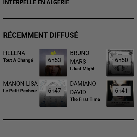
INTERPELLÉ EN ALGÉRIE
RÉCEMMENT DIFFUSÉ
HELENA
BRUNO
6h53
6h53
6h50
6h50
Tout A Changé
MARS
I Just Might
MANON LISA
DAMIANO
6h47
6h47
6h41
6h41
Le Petit Pecheur
DAVID
The First Time