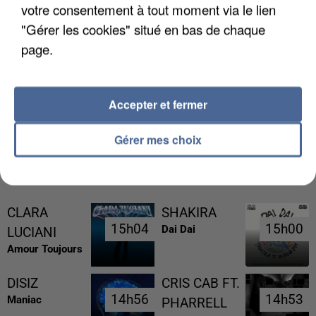
votre consentement à tout moment via le lien
"Gérer les cookies" situé en bas de chaque
page.
UNE TOURISTE DE L’OISE EMPORTÉE PAR UNE
COULÉE DE BOUE EN HAUTE-SAVOIE
Accepter et fermer
Gérer mes choix
RÉCEMMENT DIFFUSÉ
CLARA
SHAKIRA
15h04
15h04
15h00
15h00
Dai Dai
LUCIANI
Amour Toujours
DISIZ
CRIS CAB FT.
14h56
14h56
14h53
14h53
Maniac
PHARRELL