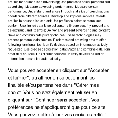
profiles for personalised advertising; Use profiles to select personalised
advertising; Measure advertising performance; Measure content
performance; Understand audiences through statistics or combinations
of data from different sources; Develop and improve services; Create
profiles to personalise content; Use profiles to select personalised
content; Use limited data to select content; Ensure security, prevent and
detect fraud, and fix errors; Deliver and present advertising and content;
Save and communicate privacy choices. These technologies may
process personal data such as IP address and browsing data to offer
following functionalities: Identify devices based on information actively
UN SECOND CADRE DE LA DZ MAFIA
requested; Use precise geolocation data; Match and combine data from
INTERPELLÉ EN ALGÉRIE
other data sources; Link different devices; Identify devices based on
information transmitted automatically.
Vous pouvez accepter en cliquant sur "Accepter
et fermer", ou affiner en sélectionnant les
finalités et/ou partenaires dans "Gérer mes
choix". Vous pouvez également refuser en
cliquant sur "Continuer sans accepter". Vos
préférences ne s'appliqueront que pour ce site.
Vous pouvez mettre à jour vos choix, ou retirer