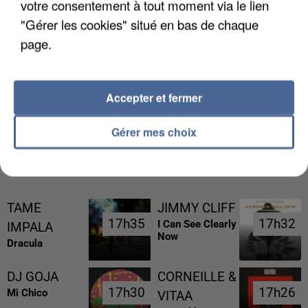
votre consentement à tout moment via le lien
"Gérer les cookies" situé en bas de chaque
page.
LES DONNÉES DE 300 000 CLIENTS DÉROBÉES À
INTERMARCHÉ APRÈS UNE...
Accepter et fermer
Gérer mes choix
RÉCEMMENT DIFFUSÉ
TAME
JIMMY CLIFF
17h35
17h35
17h32
17h32
I Can See Clearly
IMPALA
Now
Dracula
DJ GOJA
CORNEILLE &
17h30
17h30
17h26
17h26
Mi Chico
VITAA