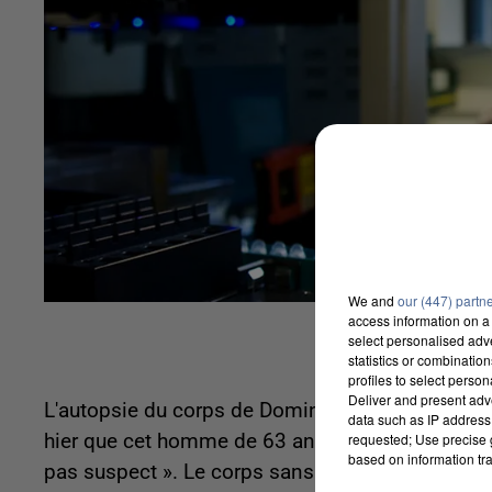
We and
our (447) partn
access information on a 
select personalised ad
statistics or combinatio
profiles to select person
Deliver and present adv
L'autopsie du corps de Dominique Ghys, l’adjoint
data such as IP address 
requested; Use precise g
hier que cet homme de 63 ans est mort naturelle
based on information tra
pas suspect ». Le corps sans vie de l'élu avait é