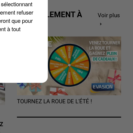
 sélectionnant
r
lement refuser
ACTUELLEMENT À
Voir plus
eront que pour
GAGNER
nt à tout
TOURNEZ LA ROUE DE L'ÉTÉ !
Z
É