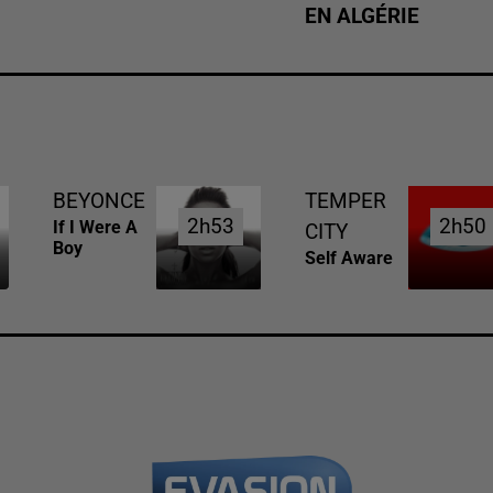
EN ALGÉRIE
BEYONCE
TEMPER
2h53
2h53
2h50
2h50
If I Were A
CITY
Boy
Self Aware