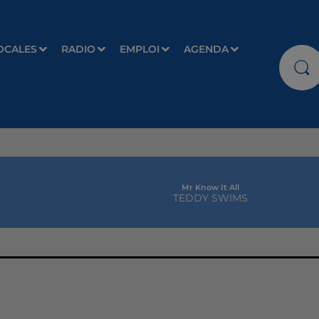
OCALES
RADIO
EMPLOI
AGENDA
Mr Know It All
TEDDY SWIMS