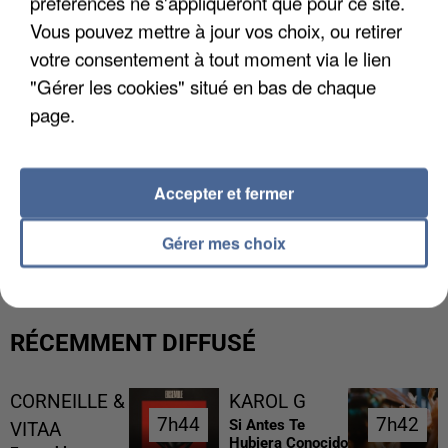
préférences ne s'appliqueront que pour ce site.
Vous pouvez mettre à jour vos choix, ou retirer
votre consentement à tout moment via le lien
"Gérer les cookies" situé en bas de chaque
page.
Accepter et fermer
L’UN DES FONDATEURS SUPPOSÉS DE LA DZ
MAFIA INTERPELLÉ EN ALGÉRIE
Gérer mes choix
RÉCEMMENT DIFFUSÉ
CORNEILLE &
KAROL G
7h44
7h44
7h42
7h42
Si Antes Te
VITAA
Hubiera Conocido