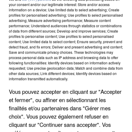
your consent and/or our legitimate interest: Store and/or access
information on a device; Use limited data to select advertising; Create
profiles for personalised advertising; Use profiles to select personalised
advertising; Measure advertising performance; Measure content
performance; Understand audiences through statistics or combinations
of data from different sources; Develop and improve services; Create
profiles to personalise content; Use profiles to select personalised
content; Use limited data to select content; Ensure security, prevent and
detect fraud, and fix errors; Deliver and present advertising and content;
Save and communicate privacy choices. These technologies may
process personal data such as IP address and browsing data to offer
following functionalities: Identify devices based on information actively
requested; Use precise geolocation data; Match and combine data from
other data sources; Link different devices; Identify devices based on
information transmitted automatically.
APRÈS TOUTES CES CANICULES, LES REFUGES
DE FAUNE SAUVAGE SONT...
Vous pouvez accepter en cliquant sur "Accepter
et fermer", ou affiner en sélectionnant les
finalités et/ou partenaires dans "Gérer mes
choix". Vous pouvez également refuser en
cliquant sur "Continuer sans accepter". Vos