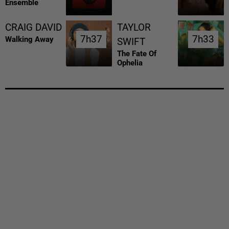
Ensemble
CRAIG DAVID
TAYLOR
7h37
7h37
7h33
7h33
Walking Away
SWIFT
The Fate Of
Ophelia