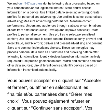
We and
our (447) partners
do the following data processing based on
your consent and/or our legitimate interest: Store and/or access
information on a device; Use limited data to select advertising; Create
profiles for personalised advertising; Use profiles to select personalised
advertising; Measure advertising performance; Measure content
performance; Understand audiences through statistics or combinations
of data from different sources; Develop and improve services; Create
profiles to personalise content; Use profiles to select personalised
content; Use limited data to select content; Ensure security, prevent and
detect fraud, and fix errors; Deliver and present advertising and content;
Save and communicate privacy choices. These technologies may
process personal data such as IP address and browsing data to offer
following functionalities: Identify devices based on information actively
requested; Use precise geolocation data; Match and combine data from
other data sources; Link different devices; Identify devices based on
information transmitted automatically.
UNE TOURISTE DE L’OISE EMPORTÉE PAR UNE
Vous pouvez accepter en cliquant sur "Accepter
COULÉE DE BOUE EN HAUTE-SAVOIE
et fermer", ou affiner en sélectionnant les
finalités et/ou partenaires dans "Gérer mes
choix". Vous pouvez également refuser en
cliquant sur "Continuer sans accepter". Vos