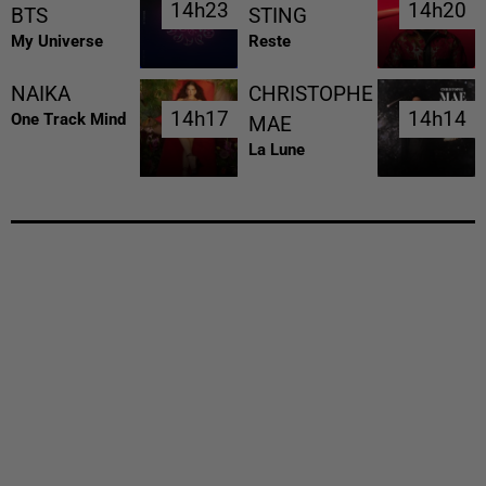
14h23
14h23
14h20
14h20
BTS
STING
My Universe
Reste
NAIKA
CHRISTOPHE
14h17
14h17
14h14
14h14
One Track Mind
MAE
La Lune