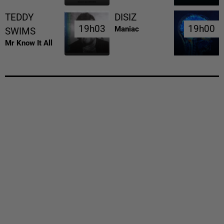
TEDDY
DISIZ
19h03
19h03
19h00
19h00
Maniac
SWIMS
Mr Know It All