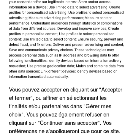
your consent and/or our legitimate interest: Store and/or access
information on a device; Use limited data to select advertising; Create
profiles for personalised advertising; Use profiles to select personalised
advertising; Measure advertising performance; Measure content
performance; Understand audiences through statistics or combinations
of data from different sources; Develop and improve services; Create
profiles to personalise content; Use profiles to select personalised
content; Use limited data to select content; Ensure security, prevent and
detect fraud, and fix errors; Deliver and present advertising and content;
Save and communicate privacy choices. These technologies may
process personal data such as IP address and browsing data to offer
following functionalities: Identify devices based on information actively
requested; Use precise geolocation data; Match and combine data from
other data sources; Link different devices; Identify devices based on
APRÈS TOUTES CES CANICULES, LES REFUGES
information transmitted automatically.
DE FAUNE SAUVAGE SONT...
Vous pouvez accepter en cliquant sur "Accepter
et fermer", ou affiner en sélectionnant les
finalités et/ou partenaires dans "Gérer mes
choix". Vous pouvez également refuser en
cliquant sur "Continuer sans accepter". Vos
préférences ne s'appliqueront que pour ce site.