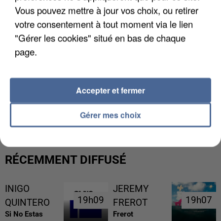
Vous pouvez mettre à jour vos choix, ou retirer
votre consentement à tout moment via le lien
"Gérer les cookies" situé en bas de chaque
page.
Accepter et fermer
L’UN DES FONDATEURS SUPPOSÉS DE LA DZ
MAFIA INTERPELLÉ EN ALGÉRIE
Gérer mes choix
RÉCEMMENT DIFFUSÉ
INIGO
JEREMY
19h09
19h09
19h07
19h07
QUINTERO
FREROT
Si No Estas
Frerot