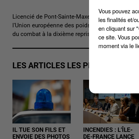
Vous pouvez acce
Licencié de Pont-Sainte-Maxence, le boxeur pic
les finalités et
l'Union européenne des poids moyens en battant à
en cliquant sur 
du combat à la dixième reprise.
ce site. Vous po
moment via le li
LES ARTICLES LES PLUS VUS
IL TUE SON FILS ET
INCENDIES : L’ÎLE-
ENVOIE DES PHOTOS
DE-FRANCE LANCE