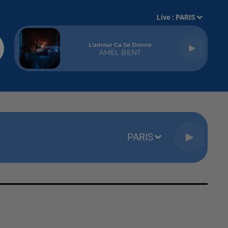
Live :
PARIS
L'amour Ca Se Donne
AMEL BENT
PARIS