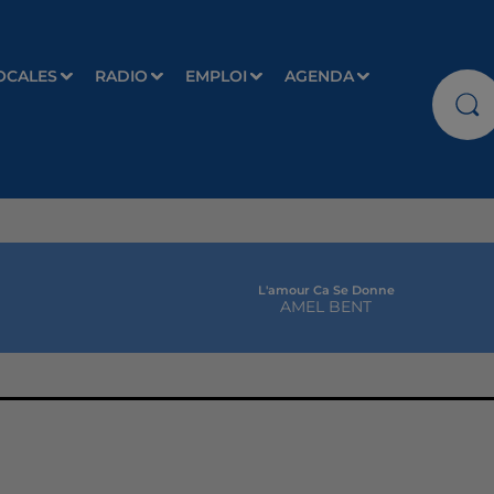
OCALES
RADIO
EMPLOI
AGENDA
L'amour Ca Se Donne
AMEL BENT