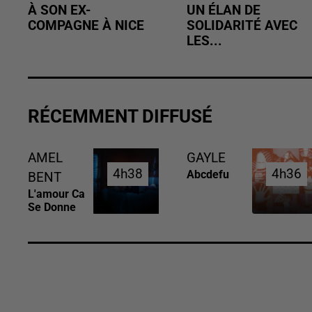
À SON EX-
UN ÉLAN DE
COMPAGNE À NICE
SOLIDARITÉ AVEC
LES...
RÉCEMMENT DIFFUSÉ
AMEL
GAYLE
4h38
4h38
4h36
4h36
Abcdefu
BENT
L'amour Ca
Se Donne