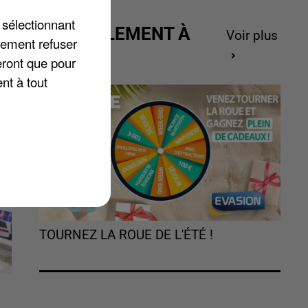
 sélectionnant
ACTUELLEMENT À
Voir plus
de
lement refuser
GAGNER
t
eront que pour
nt à tout
TOURNEZ LA ROUE DE L'ÉTÉ !