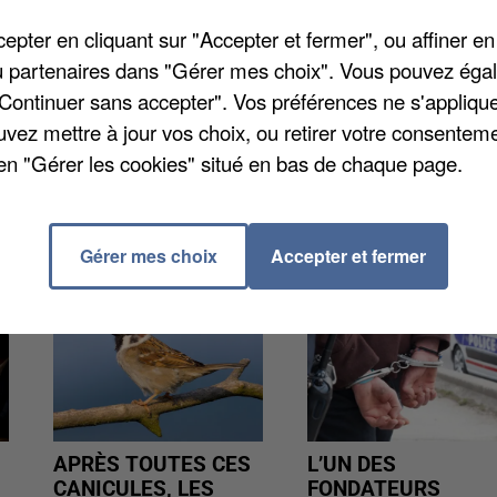
pter en cliquant sur "Accepter et fermer", ou affiner en
ard Karim Achour, a samedi soir été sacré champion 
/ou partenaires dans "Gérer mes choix". Vous pouvez éga
 Noisy-le-Grand Moez Fhima. L'arbitre a sifflé l'arrê
"Continuer sans accepter". Vos préférences ne s'appliqu
uvez mettre à jour vos choix, ou retirer votre consenteme
en "Gérer les cookies" situé en bas de chaque page.
Gérer mes choix
Accepter et fermer
APRÈS TOUTES CES
L’UN DES
CANICULES, LES
FONDATEURS