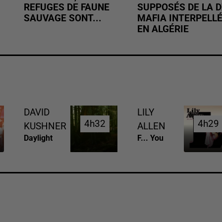
REFUGES DE FAUNE
SUPPOSÉS DE LA D
SAUVAGE SONT...
MAFIA INTERPELL
EN ALGÉRIE
DAVID
LILY
4h32
4h32
4h29
4h29
KUSHNER
ALLEN
Daylight
F... You