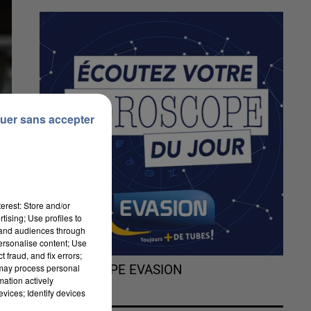
uer sans accepter
erest: Store and/or
tising; Use profiles to
tand audiences through
personalise content; Use
 fraud, and fix errors;
 may process personal
L'HOROSCOPE EVASION
mation actively
vices; Identify devices