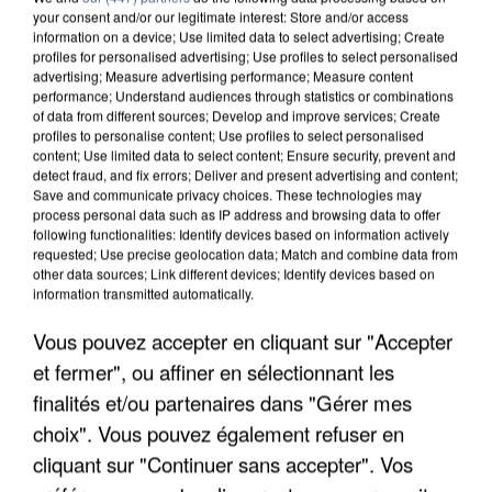
your consent and/or our legitimate interest: Store and/or access
information on a device; Use limited data to select advertising; Create
profiles for personalised advertising; Use profiles to select personalised
advertising; Measure advertising performance; Measure content
performance; Understand audiences through statistics or combinations
of data from different sources; Develop and improve services; Create
profiles to personalise content; Use profiles to select personalised
content; Use limited data to select content; Ensure security, prevent and
detect fraud, and fix errors; Deliver and present advertising and content;
Save and communicate privacy choices. These technologies may
process personal data such as IP address and browsing data to offer
following functionalities: Identify devices based on information actively
requested; Use precise geolocation data; Match and combine data from
other data sources; Link different devices; Identify devices based on
information transmitted automatically.
UN SECOND CADRE DE LA DZ MAFIA
INTERPELLÉ EN ALGÉRIE
Vous pouvez accepter en cliquant sur "Accepter
et fermer", ou affiner en sélectionnant les
finalités et/ou partenaires dans "Gérer mes
choix". Vous pouvez également refuser en
cliquant sur "Continuer sans accepter". Vos