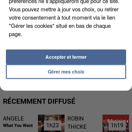
préférences ne s'appliqueront que pour ce site.
Vous pouvez mettre à jour vos choix, ou retirer
votre consentement à tout moment via le lien
"Gérer les cookies" situé en bas de chaque
page.
Accepter et fermer
UNE TOURISTE DE L’OISE EMPORTÉE PAR UNE
COULÉE DE BOUE EN HAUTE-SAVOIE
Gérer mes choix
RÉCEMMENT DIFFUSÉ
ANGELE
ROBIN
1h23
1h23
1h19
1h19
What You Want
THICKE