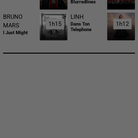
Blurredlines
BRUNO
LINH
1h15
1h15
1h12
1h12
Dans Ton
MARS
Telephone
I Just Might