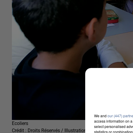
We and
our (447) partn
access information on a 
Ecoliers
select personalised ad
Crédit :
Droits Réservés / Illustration
statistics or combinatio