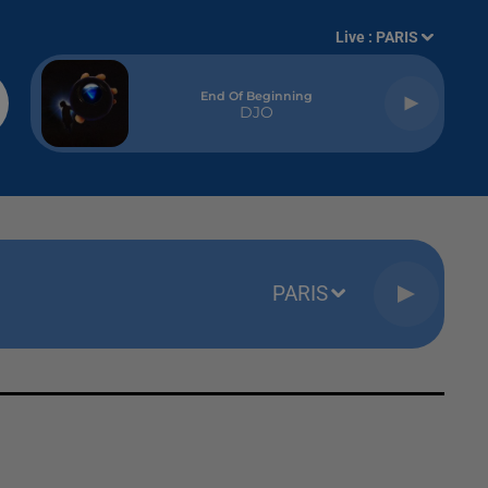
Live :
PARIS
End Of Beginning
DJO
PARIS