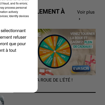
 fraud, and fix errors;
 may process personal
ACTUELLEMENT À
mation actively
Voir plus
vices; Identify devices
GAGNER
a
 sélectionnant
lement refuser
eront que pour
nt à tout
TOURNEZ LA ROUE DE L'ÉTÉ !