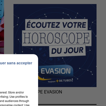
uer sans accepter
L'HOROSCOPE EVASION
erest: Store and/or
tising; Use profiles to
tand audiences through
personalise content; Use