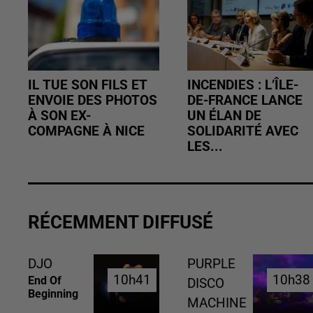
IL TUE SON FILS ET
INCENDIES : L’ÎLE-
ENVOIE DES PHOTOS
DE-FRANCE LANCE
À SON EX-
UN ÉLAN DE
COMPAGNE À NICE
SOLIDARITÉ AVEC
LES...
RÉCEMMENT DIFFUSÉ
DJO
PURPLE
10h41
10h41
10h38
10h38
End Of
DISCO
Beginning
MACHINE