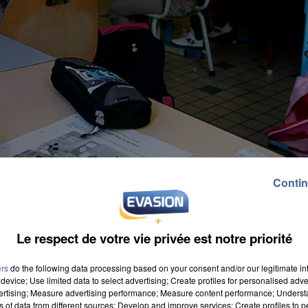
Contin
Le respect de votre vie privée est notre priorité
ers
do the following data processing based on your consent and/or our legitimate int
device; Use limited data to select advertising; Create profiles for personalised adver
vertising; Measure advertising performance; Measure content performance; Unders
ns of data from different sources; Develop and improve services; Create profiles to 