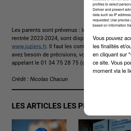
profiles to select person
Deliver and present adv
data such as IP address 
requested; Use precise g
based on information tra
Les parents sont prévenus : les dossiers d'inscrip
Vous pouvez acce
rentrée 2023-2024, sont disponibles à l'accueil d
les finalités et
www.juziers.fr
. Il faut les compléter et les rappor
en cliquant sur 
avez besoin de précisions, vous pouvez joindre
ce site. Vous po
appelant le 01 34 75 28 75 (ou le 07 85 80 50 4
moment via le li
Crédit : Nicolas Chacun
LES ARTICLES LES PLUS VUS