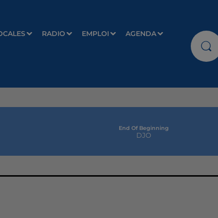
OCALES
RADIO
EMPLOI
AGENDA
End Of Beginning
DJO