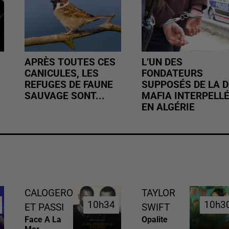
APRÈS TOUTES CES
L’UN DES
CANICULES, LES
FONDATEURS
REFUGES DE FAUNE
SUPPOSÉS DE LA D
SAUVAGE SONT...
MAFIA INTERPELL
EN ALGÉRIE
CALOGERO
TAYLOR
10h34
10h34
10h3
10h3
ET PASSI
SWIFT
Face A La
Opalite