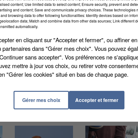
alised content; Use limited data to select content; Ensure security, prevent and detect
ertising and content; Save and communicate privacy choices. These technologies
and browsing data to offer following functionalities: Identify devices based on infor
eolocation data; Match and combine data from other data sources; Link different de
nsmitted automatically.
tion au restaurant scolaire et à l'étude dirigée, pour l
pter en cliquant sur "Accepter et fermer", ou affiner en
e la mairie. Ils sont aussi accessibles sur le site
/ou partenaires dans "Gérer mes choix". Vous pouvez éga
ter en mairie, au plus tard le 1er juillet 2023. Si vous
"Continuer sans accepter". Vos préférences ne s'appliqu
 le responsable enfance/jeunesse, Romain Ibba, en
uvez mettre à jour vos choix, ou retirer votre consenteme
5).
en "Gérer les cookies" situé en bas de chaque page.
Gérer mes choix
Accepter et fermer