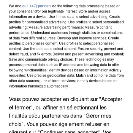
We and
our (447) partners
do the following data processing based on
your consent and/or our legitimate interest: Store and/or access
information on a device; Use limited data to select advertising; Create
profiles for personalised advertising; Use profiles to select personalised
advertising; Measure advertising performance; Measure content
performance; Understand audiences through statistics or combinations
of data from different sources; Develop and improve services; Create
profiles to personalise content; Use profiles to select personalised
content; Use limited data to select content; Ensure security, prevent and
detect fraud, and fix errors; Deliver and present advertising and content;
Save and communicate privacy choices. These technologies may
process personal data such as IP address and browsing data to offer
following functionalities: Identify devices based on information actively
requested; Use precise geolocation data; Match and combine data from
other data sources; Link different devices; Identify devices based on
information transmitted automatically.
APRÈS TOUTES CES CANICULES, LES REFUGES
Vous pouvez accepter en cliquant sur "Accepter
DE FAUNE SAUVAGE SONT...
et fermer", ou affiner en sélectionnant les
finalités et/ou partenaires dans "Gérer mes
choix". Vous pouvez également refuser en
cliquant sur "Continuer sans accepter". Vos