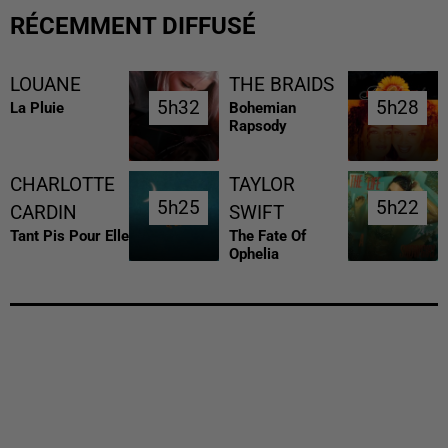
RÉCEMMENT DIFFUSÉ
LOUANE
THE BRAIDS
5h32
5h32
5h28
5h28
La Pluie
Bohemian
Rapsody
CHARLOTTE
TAYLOR
5h25
5h25
5h22
5h22
CARDIN
SWIFT
Tant Pis Pour Elle
The Fate Of
Ophelia