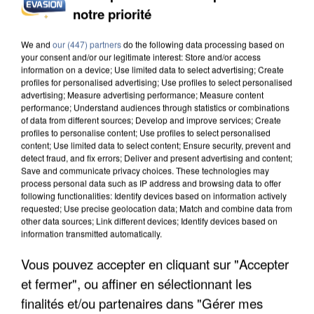
notre priorité
INCENDIES : L’ÎLE-DE-FRANCE LANCE UN ÉLAN
DE SOLIDARITÉ AVEC LES...
We and
our (447) partners
do the following data processing based on
your consent and/or our legitimate interest: Store and/or access
information on a device; Use limited data to select advertising; Create
profiles for personalised advertising; Use profiles to select personalised
advertising; Measure advertising performance; Measure content
performance; Understand audiences through statistics or combinations
of data from different sources; Develop and improve services; Create
profiles to personalise content; Use profiles to select personalised
content; Use limited data to select content; Ensure security, prevent and
detect fraud, and fix errors; Deliver and present advertising and content;
Save and communicate privacy choices. These technologies may
process personal data such as IP address and browsing data to offer
following functionalities: Identify devices based on information actively
requested; Use precise geolocation data; Match and combine data from
other data sources; Link different devices; Identify devices based on
information transmitted automatically.
Vous pouvez accepter en cliquant sur "Accepter
et fermer", ou affiner en sélectionnant les
APRÈS TOUTES CES CANICULES, LES REFUGES
finalités et/ou partenaires dans "Gérer mes
DE FAUNE SAUVAGE SONT...