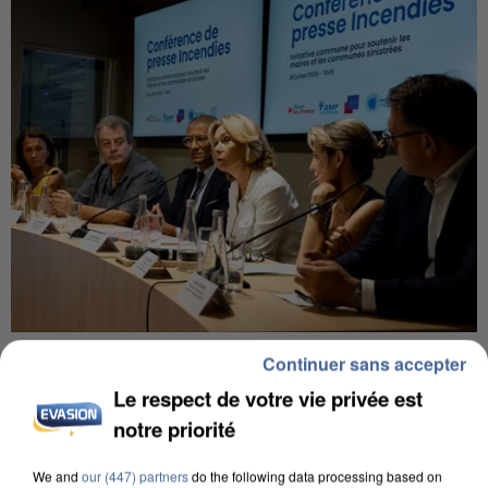
INCENDIES : L’ÎLE-DE-FRANCE LANCE UN ÉLAN
Continuer sans accepter
DE SOLIDARITÉ AVEC LES...
Le respect de votre vie privée est
notre priorité
We and
our (447) partners
do the following data processing based on