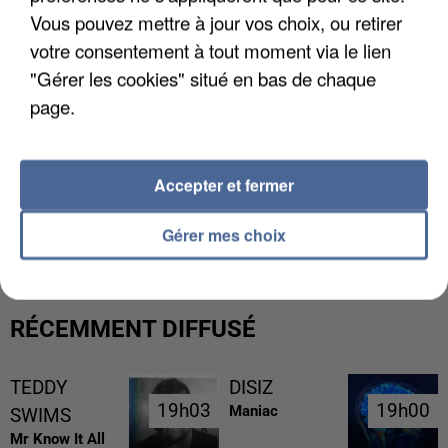
Vous pouvez mettre à jour vos choix, ou retirer
votre consentement à tout moment via le lien
"Gérer les cookies" situé en bas de chaque
page.
Accepter et fermer
L’UN DES FONDATEURS SUPPOSÉS DE LA DZ
MAFIA INTERPELLÉ EN ALGÉRIE
Gérer mes choix
RÉCEMMENT DIFFUSÉ
TEDDY
DISIZ
19h03
19h03
19h00
19h00
Maniac
SWIMS
Mr Know It All