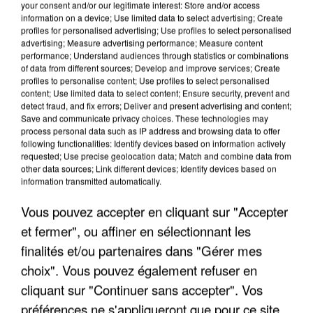
your consent and/or our legitimate interest: Store and/or access
information on a device; Use limited data to select advertising; Create
profiles for personalised advertising; Use profiles to select personalised
advertising; Measure advertising performance; Measure content
performance; Understand audiences through statistics or combinations
of data from different sources; Develop and improve services; Create
profiles to personalise content; Use profiles to select personalised
content; Use limited data to select content; Ensure security, prevent and
detect fraud, and fix errors; Deliver and present advertising and content;
Save and communicate privacy choices. These technologies may
process personal data such as IP address and browsing data to offer
following functionalities: Identify devices based on information actively
requested; Use precise geolocation data; Match and combine data from
other data sources; Link different devices; Identify devices based on
information transmitted automatically.
APRÈS TOUTES CES CANICULES, LES REFUGES
DE FAUNE SAUVAGE SONT...
Vous pouvez accepter en cliquant sur "Accepter
et fermer", ou affiner en sélectionnant les
finalités et/ou partenaires dans "Gérer mes
choix". Vous pouvez également refuser en
cliquant sur "Continuer sans accepter". Vos
préférences ne s'appliqueront que pour ce site.