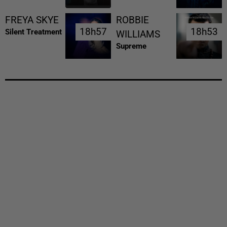
FREYA SKYE
ROBBIE
18h57
18h57
18h53
18h53
Silent Treatment
WILLIAMS
Supreme