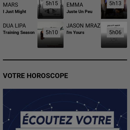
5h15
5h15
5h13
5h13
MARS
EMMA
I Just Might
Juste Un Peu
DUA LIPA
JASON MRAZ
5h10
5h10
5h06
5h06
Training Season
I'm Yours
VOTRE HOROSCOPE