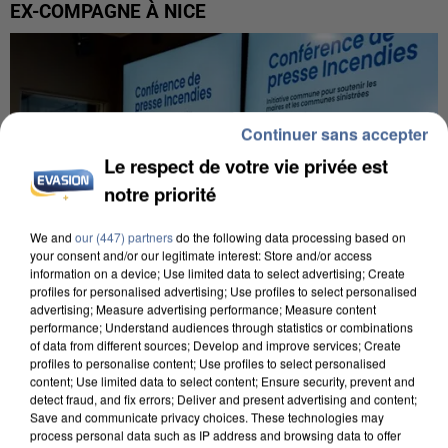
EX-COMPAGNE À NICE
Continuer sans accepter
Le respect de votre vie privée est
notre priorité
We and
our (447) partners
do the following data processing based on
your consent and/or our legitimate interest: Store and/or access
information on a device; Use limited data to select advertising; Create
profiles for personalised advertising; Use profiles to select personalised
advertising; Measure advertising performance; Measure content
performance; Understand audiences through statistics or combinations
of data from different sources; Develop and improve services; Create
profiles to personalise content; Use profiles to select personalised
INCENDIES : L’ÎLE-DE-FRANCE LANCE UN ÉLAN
content; Use limited data to select content; Ensure security, prevent and
DE SOLIDARITÉ AVEC LES...
detect fraud, and fix errors; Deliver and present advertising and content;
Save and communicate privacy choices. These technologies may
process personal data such as IP address and browsing data to offer