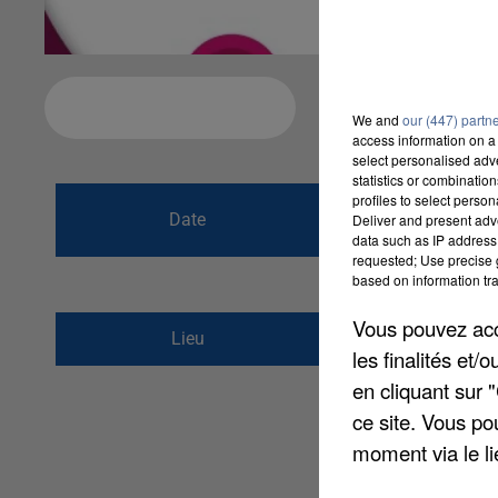
Ajouter à votre calendrier
We and
our (447) partn
access information on a 
select personalised ad
statistics or combinatio
du
31 mars 2017
profiles to select person
Date
Deliver and present adv
au
3 mai 2017 à 
data such as IP address 
requested; Use precise g
based on information tra
Vous pouvez acce
7 Rue du Général Pe
Lieu
les finalités et
60600
Clermont
en cliquant sur 
ce site. Vous po
moment via le li