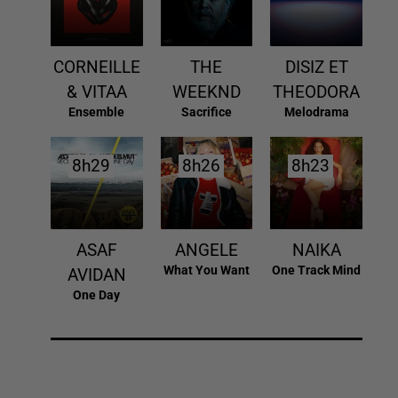
CORNEILLE
THE
DISIZ ET
& VITAA
WEEKND
THEODORA
Ensemble
Sacrifice
Melodrama
8h29
8h29
8h26
8h26
8h23
8h23
ASAF
ANGELE
NAIKA
What You Want
One Track Mind
AVIDAN
One Day