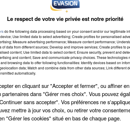
Le respect de votre vie privée est notre priorité
ers
do the following data processing based on your consent and/or our legitimate int
device; Use limited data to select advertising; Create profiles for personalised adver
vertising; Measure advertising performance; Measure content performance; Unders
ns of data from different sources; Develop and improve services; Create profiles to 
 à 9h00
alised content; Use limited data to select content; Ensure security, prevent and detect
ertising and content; Save and communicate privacy choices. These technologies
19h59
and browsing data to offer following functionalities: Identify devices based on infor
eolocation data; Match and combine data from other data sources; Link different de
nsmitted automatically.
pter en cliquant sur "Accepter et fermer", ou affiner en
rshing
/ou partenaires dans "Gérer mes choix". Vous pouvez éga
"Continuer sans accepter". Vos préférences ne s'appliqu
uvez mettre à jour vos choix, ou retirer votre consenteme
en "Gérer les cookies" situé en bas de chaque page.