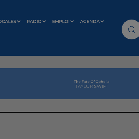
OCALES
RADIO
EMPLOI
AGENDA
The Fate Of Ophelia
TAYLOR SWIFT