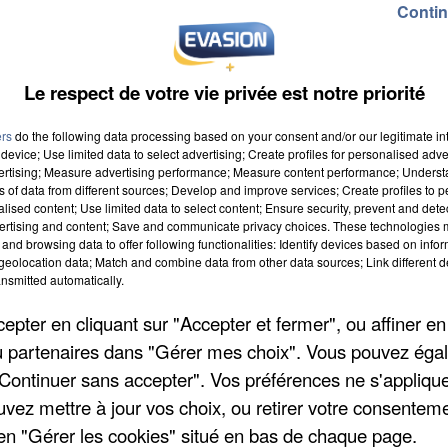
Contin
Le respect de votre vie privée est notre priorité
ers
do the following data processing based on your consent and/or our legitimate int
device; Use limited data to select advertising; Create profiles for personalised adver
vertising; Measure advertising performance; Measure content performance; Unders
ns of data from different sources; Develop and improve services; Create profiles to 
alised content; Use limited data to select content; Ensure security, prevent and detect
ertising and content; Save and communicate privacy choices. These technologies
and browsing data to offer following functionalities: Identify devices based on infor
eolocation data; Match and combine data from other data sources; Link different de
nsmitted automatically.
pter en cliquant sur "Accepter et fermer", ou affiner en
/ou partenaires dans "Gérer mes choix". Vous pouvez éga
"Continuer sans accepter". Vos préférences ne s'appliqu
uvez mettre à jour vos choix, ou retirer votre consenteme
en "Gérer les cookies" situé en bas de chaque page.