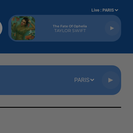
Live :
PARIS
The Fate Of Ophelia
TAYLOR SWIFT
PARIS