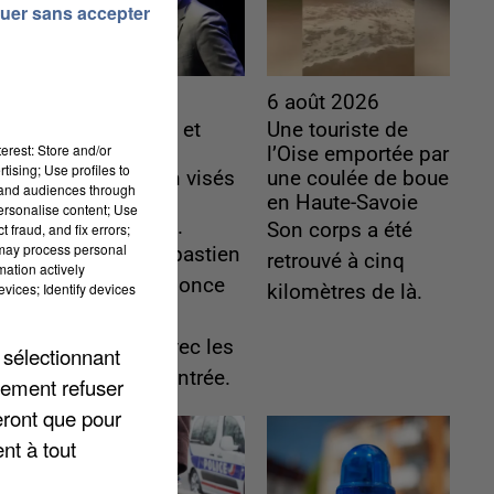
uer sans accepter
6 août 2026
6 août 2026
Gabriel Attal et
Une touriste de
erest: Store and/or
Raphaël
l’Oise emportée par
tising; Use profiles to
Glucksmann visés
une coulée de boue
tand audiences through
par des
en Haute-Savoie
personalise content; Use
ingérences...
Son corps a été
 fraud, and fix errors;
 may process personal
Sollicité, Sébastien
retrouvé à cinq
mation actively
Lecornu annonce
vices; Identify devices
kilomètres de là.
un "travail
commun" avec les
 sélectionnant
partis à la rentrée.
lement refuser
eront que pour
nt à tout