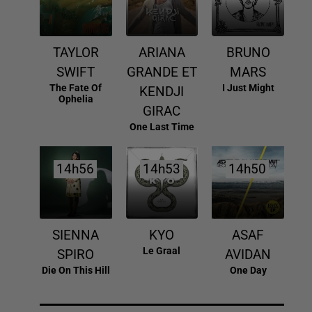
TAYLOR
ARIANA
BRUNO
SWIFT
GRANDE ET
MARS
The Fate Of
I Just Might
KENDJI
Ophelia
GIRAC
One Last Time
14h56
14h56
14h53
14h53
14h50
14h50
SIENNA
KYO
ASAF
Le Graal
SPIRO
AVIDAN
Die On This Hill
One Day