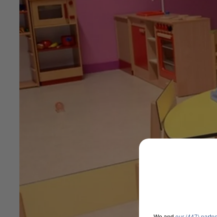
We and
our (447) partn