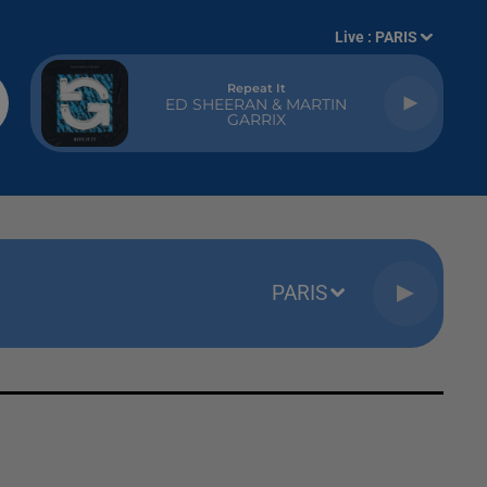
Live :
PARIS
Repeat It
ED SHEERAN & MARTIN
GARRIX
PARIS