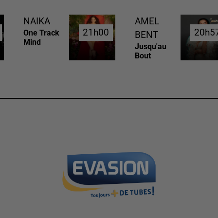
NAIKA
AMEL
21h00
21h00
20h5
20h5
One Track
BENT
Mind
Jusqu'au
Bout