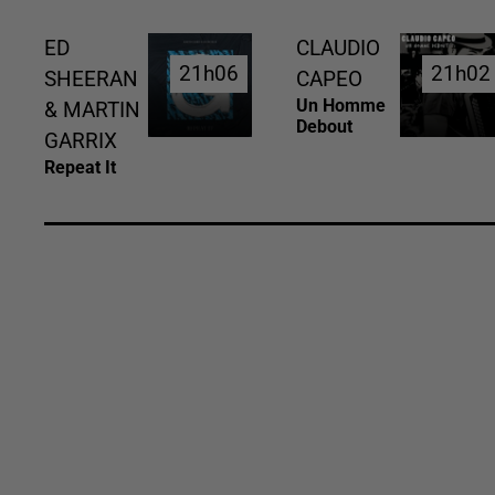
ED
CLAUDIO
21h06
21h06
21h02
21h02
SHEERAN
CAPEO
Un Homme
& MARTIN
Debout
GARRIX
Repeat It