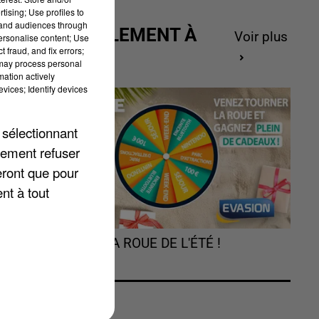
tising; Use profiles to
tand audiences through
ACTUELLEMENT À
Voir plus
personalise content; Use
 fraud, and fix errors;
GAGNER
 may process personal
mation actively
vices; Identify devices
 sélectionnant
lement refuser
eront que pour
nt à tout
s.
TOURNEZ LA ROUE DE L'ÉTÉ !