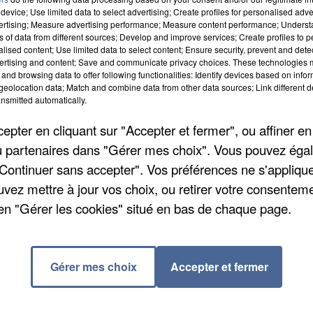
device; Use limited data to select advertising; Create profiles for personalised adver
vertising; Measure advertising performance; Measure content performance; Unders
ns of data from different sources; Develop and improve services; Create profiles to 
alised content; Use limited data to select content; Ensure security, prevent and detect
ertising and content; Save and communicate privacy choices. These technologies
and browsing data to offer following functionalities: Identify devices based on infor
eolocation data; Match and combine data from other data sources; Link different de
nsmitted automatically.
pter en cliquant sur "Accepter et fermer", ou affiner en
/ou partenaires dans "Gérer mes choix". Vous pouvez éga
"Continuer sans accepter". Vos préférences ne s'appliqu
uvez mettre à jour vos choix, ou retirer votre consenteme
a restauration scolaire sont en grève ce matin à Amien
en "Gérer les cookies" situé en bas de chaque page.
fermé aujourd'hui dans le secteur centre. En revanche
ille seront fermés, principalement dans le Nord de la
arivaux, Michel-Ange, Paul-Vincensini, Pigeonnier,
Gérer mes choix
Accepter et fermer