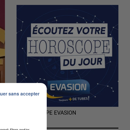
uer sans accepter
L'HOROSCOPE EVASION
erest: Store and/or