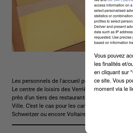
access information on a 
select personalised ad
statistics or combinatio
profiles to select person
Deliver and present adv
data such as IP address 
requested; Use precise g
based on information tra
Vous pouvez acce
les finalités et
en cliquant sur 
ce site. Vous po
Les personnels de l'accueil périscolaire et de l
moment via le li
Le centre de loisirs des Verrières restera même 
près d'un tiers des restaurants scolaires de la v
Ville. C'est le cas pour les cantines Le Soleil, M
Schweitzer ou encore Voltaire.