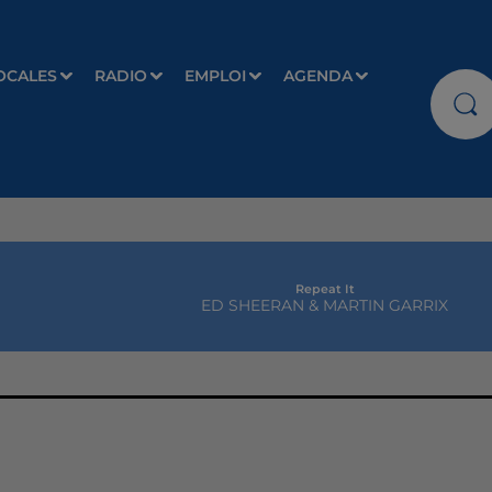
OCALES
RADIO
EMPLOI
AGENDA
Repeat It
ED SHEERAN & MARTIN GARRIX