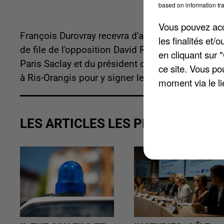
based on information tra
Vous pouvez acce
François Durovray recevra d'abord les représenta
les finalités et
de file de l'opposition David Ros, suivi du dire
en cliquant sur 
Paris Saclay et du président du directoire de la
ce site. Vous po
à Ris-Orangis pour y signer le contrat de territoir
moment via le li
LES ARTICLES LES PLUS VUS