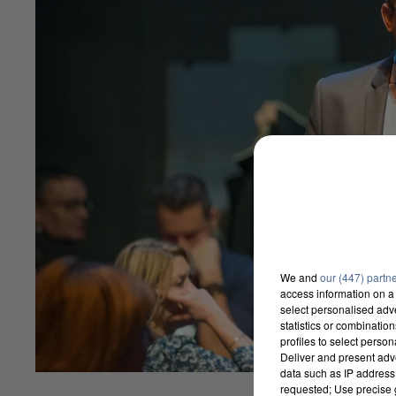
We and
our (447) partn
access information on a 
select personalised ad
statistics or combinatio
profiles to select person
Deliver and present adv
data such as IP address 
requested; Use precise g