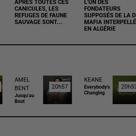
APRÈS TOUTES CES
L’UN DES
CANICULES, LES
FONDATEURS
REFUGES DE FAUNE
SUPPOSÉS DE LA D
SAUVAGE SONT...
MAFIA INTERPELL
EN ALGÉRIE
AMEL
KEANE
20h57
20h57
20h5
20h5
Everybody's
BENT
Changing
Jusqu'au
Bout