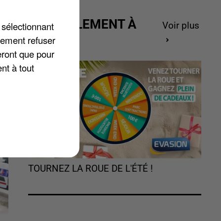
ACTUELLEMENT À
 sélectionnant
Voir plus
GAGNER
lement refuser
eront que pour
nt
nt à tout
TOURNEZ LA ROUE DE L'ÉTÉ !