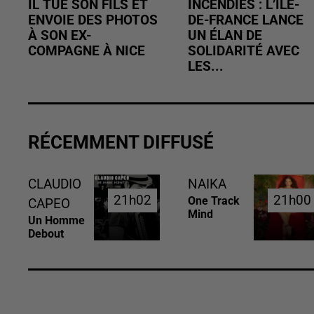
IL TUE SON FILS ET
INCENDIES : L’ÎLE-
ENVOIE DES PHOTOS
DE-FRANCE LANCE
À SON EX-
UN ÉLAN DE
COMPAGNE À NICE
SOLIDARITÉ AVEC
LES...
RÉCEMMENT DIFFUSÉ
CLAUDIO
NAIKA
21h02
21h02
21h00
21h00
One Track
CAPEO
Mind
Un Homme
Debout