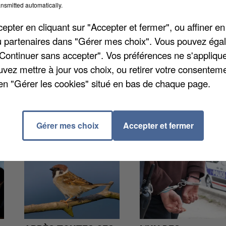
nsmitted automatically.
pter en cliquant sur "Accepter et fermer", ou affiner en
nts du personnel CFDT de la collectivité, puis le chef
/ou partenaires dans "Gérer mes choix". Vous pouvez éga
cteur général de l'établissement public Aménagement
"Continuer sans accepter". Vos préférences ne s'appliqu
 Société du Grand Paris. Il terminera par un déplaceme
uvez mettre à jour vos choix, ou retirer votre consenteme
e.
en "Gérer les cookies" situé en bas de chaque page.
Gérer mes choix
Accepter et fermer