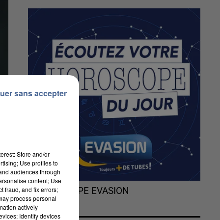
uer sans accepter
erest: Store and/or
tising; Use profiles to
tand audiences through
personalise content; Use
 fraud, and fix errors;
L'HOROSCOPE EVASION
 may process personal
mation actively
vices; Identify devices