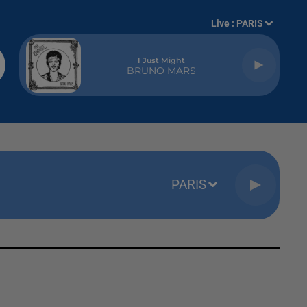
Live :
PARIS
I Just Might
BRUNO MARS
PARIS