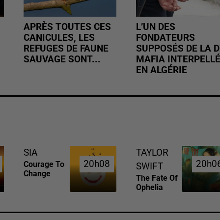
APRÈS TOUTES CES
L’UN DES
CANICULES, LES
FONDATEURS
REFUGES DE FAUNE
SUPPOSÉS DE LA D
SAUVAGE SONT...
MAFIA INTERPELL
EN ALGÉRIE
SIA
TAYLOR
20h08
20h08
20h0
20h0
Courage To
SWIFT
Change
The Fate Of
Ophelia