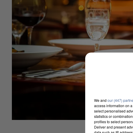
We and
our (447) partn
access information on a 
select personalised ad
statistics or combinatio
profiles to select person
Deliver and present adv
data such as IP address 