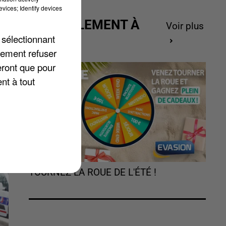
vices; Identify devices
ACTUELLEMENT À
Voir plus
.
GAGNER
 sélectionnant
u
lement refuser
a
eront que pour
nt à tout
TOURNEZ LA ROUE DE L'ÉTÉ !