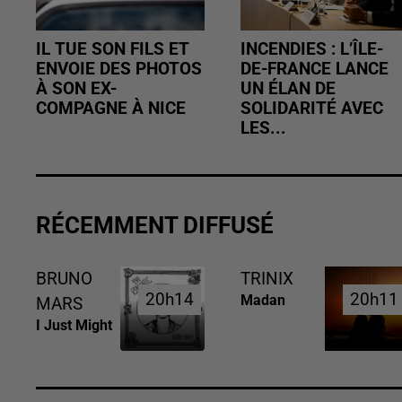
IL TUE SON FILS ET
INCENDIES : L’ÎLE-
ENVOIE DES PHOTOS
DE-FRANCE LANCE
À SON EX-
UN ÉLAN DE
COMPAGNE À NICE
SOLIDARITÉ AVEC
LES...
RÉCEMMENT DIFFUSÉ
BRUNO
TRINIX
20h14
20h14
20h11
20h11
Madan
MARS
I Just Might