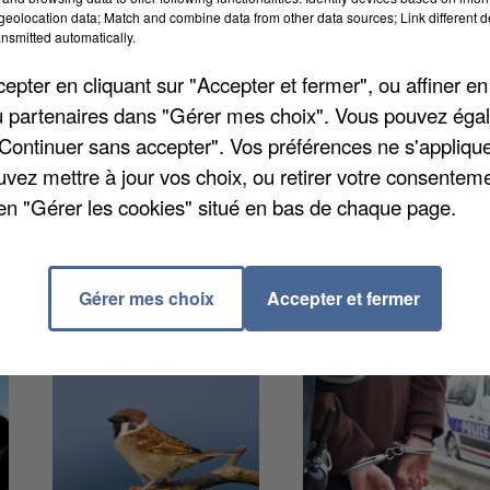
eolocation data; Match and combine data from other data sources; Link different de
nsmitted automatically.
tement vont pouvoir rouvrir leurs terrasses aux clients
pter en cliquant sur "Accepter et fermer", ou affiner en
et-Loir est passé au vert jeudi après la mise à jour d
/ou partenaires dans "Gérer mes choix". Vous pouvez éga
ôté, le ministre de l'éducation, Jean-Michel Blanquer 
"Continuer sans accepter". Vos préférences ne s'appliqu
partir de ce mardi. Les protocoles sanitaires y seront
uvez mettre à jour vos choix, ou retirer votre consenteme
t alternance de cours et d'activités dans le cadre du
en "Gérer les cookies" situé en bas de chaque page.
Gérer mes choix
Accepter et fermer