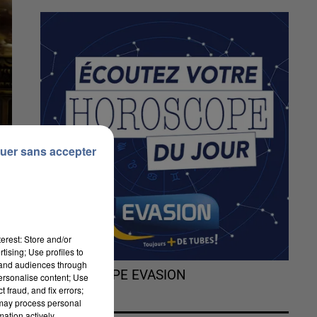
uer sans accepter
erest: Store and/or
tising; Use profiles to
tand audiences through
L'HOROSCOPE EVASION
personalise content; Use
 fraud, and fix errors;
 may process personal
mation actively