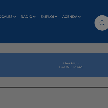
OCALES
RADIO
EMPLOI
AGENDA
I Just Might
BRUNO MARS