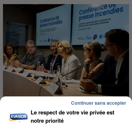
Continuer sans accepter
INCENDIES : L’ÎLE-DE-FRANCE LANCE UN ÉLAN
Le respect de votre vie privée est
DE SOLIDARITÉ AVEC LES...
notre priorité