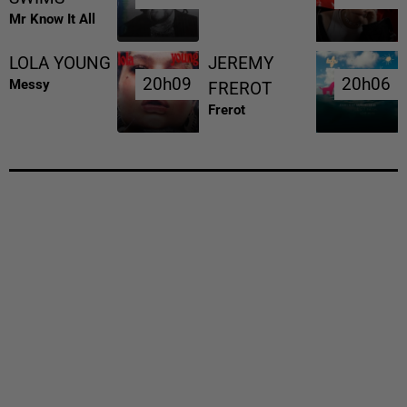
Mr Know It All
LOLA YOUNG
JEREMY
20h09
20h09
20h06
20h06
Messy
FREROT
Frerot