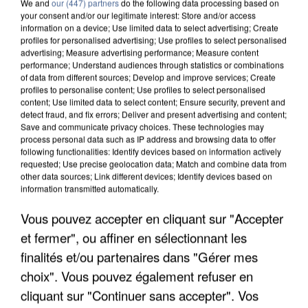
We and
our (447) partners
do the following data processing based on
your consent and/or our legitimate interest: Store and/or access
information on a device; Use limited data to select advertising; Create
profiles for personalised advertising; Use profiles to select personalised
advertising; Measure advertising performance; Measure content
performance; Understand audiences through statistics or combinations
of data from different sources; Develop and improve services; Create
profiles to personalise content; Use profiles to select personalised
content; Use limited data to select content; Ensure security, prevent and
detect fraud, and fix errors; Deliver and present advertising and content;
Save and communicate privacy choices. These technologies may
process personal data such as IP address and browsing data to offer
following functionalities: Identify devices based on information actively
requested; Use precise geolocation data; Match and combine data from
other data sources; Link different devices; Identify devices based on
information transmitted automatically.
APRÈS TOUTES CES CANICULES, LES REFUGES
Vous pouvez accepter en cliquant sur "Accepter
DE FAUNE SAUVAGE SONT...
et fermer", ou affiner en sélectionnant les
finalités et/ou partenaires dans "Gérer mes
choix". Vous pouvez également refuser en
cliquant sur "Continuer sans accepter". Vos