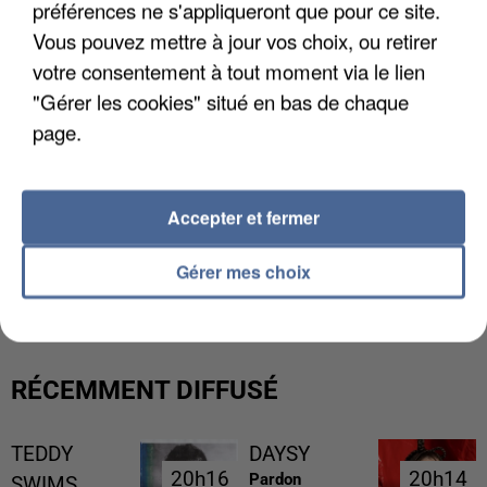
préférences ne s'appliqueront que pour ce site.
Vous pouvez mettre à jour vos choix, ou retirer
votre consentement à tout moment via le lien
"Gérer les cookies" situé en bas de chaque
page.
Accepter et fermer
L’UN DES FONDATEURS SUPPOSÉS DE LA DZ
Gérer mes choix
MAFIA INTERPELLÉ EN ALGÉRIE
RÉCEMMENT DIFFUSÉ
TEDDY
DAYSY
20h16
20h16
20h14
20h14
Pardon
SWIMS