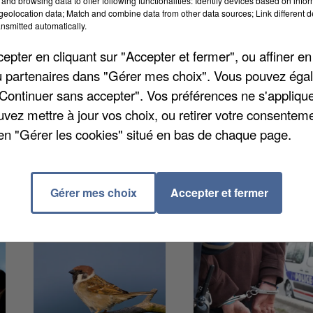
and browsing data to offer following functionalities: Identify devices based on infor
eolocation data; Match and combine data from other data sources; Link different de
nsmitted automatically.
pter en cliquant sur "Accepter et fermer", ou affiner en
/ou partenaires dans "Gérer mes choix". Vous pouvez éga
'être fait la belle de l'unité psychiatrique de l'hôpital
"Continuer sans accepter". Vos préférences ne s'appliqu
ait été admis la veille suite à une tentative de
uvez mettre à jour vos choix, ou retirer votre consenteme
etenu sur place grâce à du matériel de contention mais 
en "Gérer les cookies" situé en bas de chaque page.
Gérer mes choix
Accepter et fermer