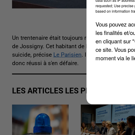
data such as IP address 
requested; Use precise g
based on information tra
Vous pouvez acce
les finalités et
Un trentenaire était toujours recherché hier après s
en cliquant sur 
de Jossigny. Cet habitant de Lagny-sur-Marne y av
ce site. Vous po
suicide, précise
Le Parisien
. Il était pourtant r
moment via le li
donc réussi à s'en défaire.
LES ARTICLES LES PLUS VUS