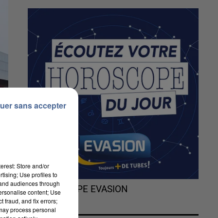
uer sans accepter
erest: Store and/or
tising; Use profiles to
tand audiences through
L'HOROSCOPE EVASION
personalise content; Use
 fraud, and fix errors;
 may process personal