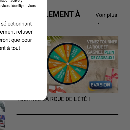
mation actively
vices; Identify devices
ACTUELLEMENT À
Voir plus
GAGNER
 sélectionnant
lement refuser
eront que pour
nt à tout
a
TOURNEZ LA ROUE DE L'ÉTÉ !