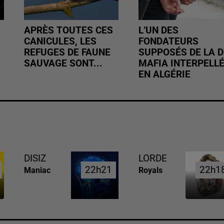
APRÈS TOUTES CES
L’UN DES
CANICULES, LES
FONDATEURS
REFUGES DE FAUNE
SUPPOSÉS DE LA D
SAUVAGE SONT...
MAFIA INTERPELL
EN ALGÉRIE
DISIZ
LORDE
22h21
22h21
22h1
22h1
Maniac
Royals