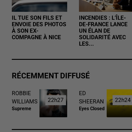
IL TUE SON FILS ET
INCENDIES : L’ÎLE-
ENVOIE DES PHOTOS
DE-FRANCE LANCE
À SON EX-
UN ÉLAN DE
COMPAGNE À NICE
SOLIDARITÉ AVEC
LES...
RÉCEMMENT DIFFUSÉ
ROBBIE
ED
22h27
22h27
22h24
22h24
WILLIAMS
SHEERAN
Supreme
Eyes Closed